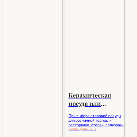
Керамическая
посуда или
фарфор: что нужно
При выборе столовой посуды
знать покупателям
для розничной торговли,
ресторанов, отелей, подарочных
наборов или проектов под
Читать дальше →
собственной торговой маркой