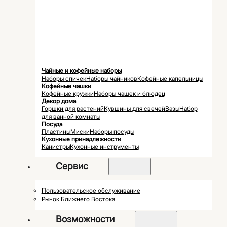
Чайные и кофейные наборы
Наборы спичек
Наборы чайников
Кофейные капельницы
Кофейные чашки
Кофейные кружки
Наборы чашек и блюдец
Декор дома
Горшки для растений
Кувшины для свечей
Вазы
Набор
для ванной комнаты
Посуда
Пластины
Миски
Наборы посуды
Кухонные принадлежности
Канистры
Кухонные инструменты
Сервис
Пользовательское обслуживание
Рынок Ближнего Востока
Возможности