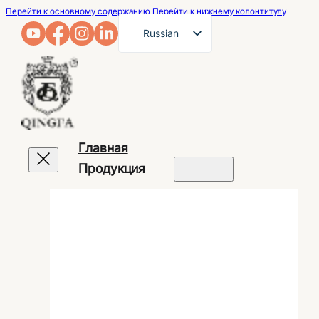
Перейти к основному содержанию
Перейти к нижнему колонтитулу
Russian
English
French
German
Arabic
Главная
Spanish
Продукция
Portuguese
Japanese