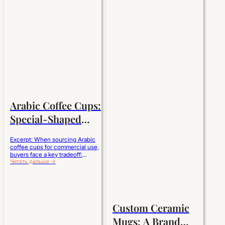
Arabic Coffee Cups:
Special-Shaped
Handles vs.
Excerpt: When sourcing Arabic
Handleless Designs
coffee cups for commercial use,
buyers face a key tradeoff:
traditional handleless designs offer
Читать дальше →
maximum stackability, lower transit
damage, and authentic cultural
appeal, while special-shaped
handles provide superior thermal
comfort and modern visual
Custom Ceramic
distinction. For high-turnover
hotels, reinforced handleless cups
Mugs: A Brand
reduce operational breakage; for