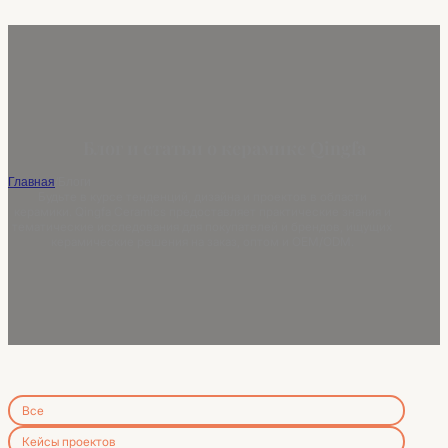
Блог и статьи о керамике Qingfa
Главная
/
Блоги
Будьте в курсе тенденций, дизайна и проектов в области
керамики. Qingfa Ceramics предоставляет практические знания и
тематические исследования для покупателей и брендов, ищущих
керамические решения на заказ, оптом и OEM/ODM.
Все
Кейсы проектов