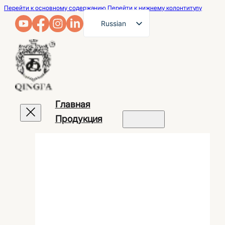
Перейти к основному содержанию
Перейти к нижнему колонтитулу
Russian
English
French
German
Arabic
Главная
Spanish
Продукция
Portuguese
Japanese