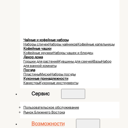
Чайные и кофейные наборы
Наборы спичек
Наборы чайников
Кофейные капельницы
Кофейные чашки
Кофейные кружки
Наборы чашек и блюдец
Декор дома
Горшки для растений
Кувшины для свечей
Вазы
Набор
для ванной комнаты
Посуда
Пластины
Миски
Наборы посуды
Кухонные принадлежности
Канистры
Кухонные инструменты
Сервис
Пользовательское обслуживание
Рынок Ближнего Востока
Возможности