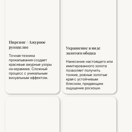
Пирсинг / Ажурное
рукоделие
Украшение в виде
золотого ободка
Точная техника
прокалывания создает
Нанесение настоящего или
красивые ажурные узоры
имитированного золота
на керамике. Сложный
позволяет получить
процесс с уникальным
тонкие, ровные золотые
визуальным эффектом.
края с устойчивым
блеском, придающим
ощущение роскоши.