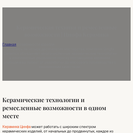
Керамическая техника и ремесленные
возможности | Цинфа Керамика
Главная
/
Возможности корабля
Опираясь на четыре десятилетия мастерства, компания Qingfa
Ceramics объединяет многочисленные керамические технологии
в комплексные решения по поиску поставщиков керамики,
упрощая ваш проект от разработки до массового производства с
неизменным качеством.
Керамические технологии и
ремесленные возможности в одном
месте
Керамика Цинфа
может работать с широким спектром
керамических изделий, от начальных до продвинутых, каждое из