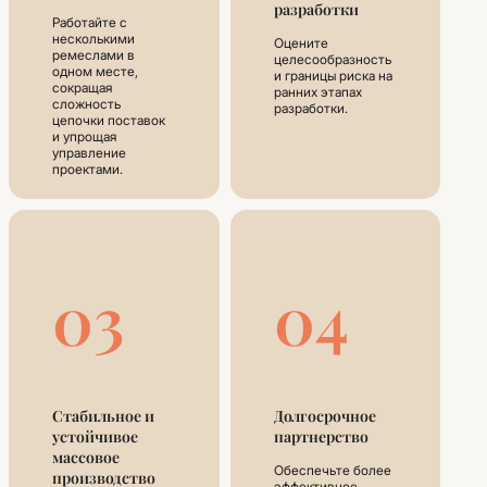
разработки
Работайте с
несколькими
Оцените
ремеслами в
целесообразность
одном месте,
и границы риска на
сокращая
ранних этапах
сложность
разработки.
цепочки поставок
и упрощая
управление
проектами.
03
04
Стабильное и
Долгосрочное
устойчивое
партнерство
массовое
Обеспечьте более
производство
эффективное