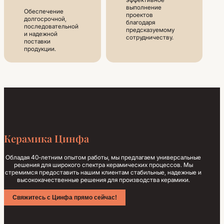
выполнение
Обеспечение
проектов
долгосрочной,
благодаря
последовательной
предсказуемому
и надежной
сотрудничеству.
поставки
продукции.
Керамика Цинфа
Обладая 40-летним опытом работы, мы предлагаем универсальные
решения для широкого спектра керамических процессов. Мы
стремимся предоставить нашим клиентам стабильные, надежные и
высококачественные решения для производства керамики.
Свяжитесь с Цинфа прямо сейчас!