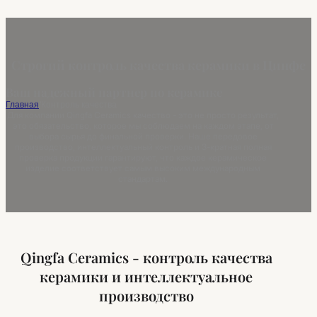
Строгий контроль качества керамики в Цинфе
Ваш надежный партнер по керамике
Главная
/
Контроль качества
Для компании Qingfa Ceramics качество - это не просто результат,
это обязательство, которое мы соблюдаем на каждом этапе, от
выбора сырья до финальной проверки. Наше передовое
производство, интеллектуальный контроль и 3-кратная полная
проверка продукции гарантируют, что каждое керамическое
изделие соответствует самым высоким международным
стандартам.
Qingfa Ceramics - контроль качества
керамики и интеллектуальное
производство