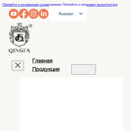
Перейти к основному содержанию
Перейти к нижнему колонтитулу
Russian
English
French
German
Arabic
Главная
Spanish
Продукция
Portuguese
Japanese