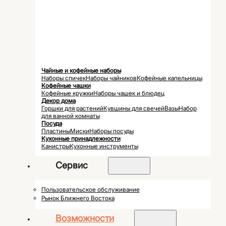
Чайные и кофейные наборы
Наборы спичек
Наборы чайников
Кофейные капельницы
Кофейные чашки
Кофейные кружки
Наборы чашек и блюдец
Декор дома
Горшки для растений
Кувшины для свечей
Вазы
Набор
для ванной комнаты
Посуда
Пластины
Миски
Наборы посуды
Кухонные принадлежности
Канистры
Кухонные инструменты
Сервис
Пользовательское обслуживание
Рынок Ближнего Востока
Возможности