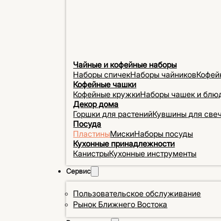
Чайные и кофейные наборы
Наборы спичек
Наборы чайников
Кофей
Кофейные чашки
Кофейные кружки
Наборы чашек и блю
Декор дома
Горшки для растений
Кувшины для све
Посуда
Пластины
Миски
Наборы посуды
Кухонные принадлежности
Канистры
Кухонные инструменты
Сервис
Пользовательское обслуживание
Рынок Ближнего Востока