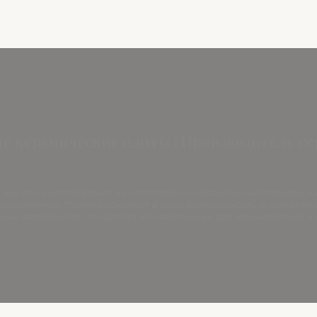
е керамические плиты | Производитель к
 мы специализируемся на изготовлении керамических тарелок на
чественные тарелки сочетают в себе долговечность и элегантный
ые потребности, что делает их идеальными для коммерческих и 