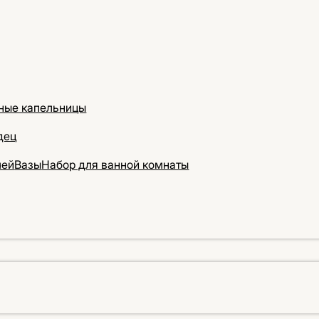
ные капельницы
дец
чей
Вазы
Набор для ванной комнаты