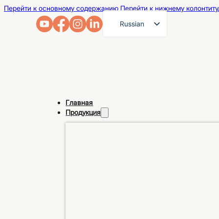
Перейти к основному содержанию
Перейти к нижнему колонтиту
Russian
English
French
German
Arabic
Главная
Spanish
Продукция
Portuguese
Japanese