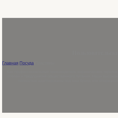
Пользовательски
Главная
/
Посуда
/
Пластины
Как профессиональный производитель керамических тарелок,
отелей и предприятий общественного питания. Наши высокока
полностью адаптированы под ваш бренд или операционн