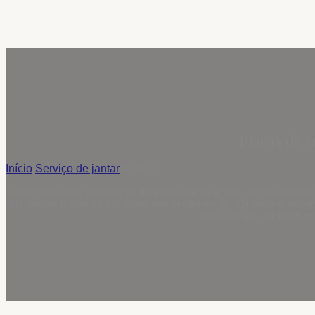
Placas de c
Início
/
Serviço de jantar
/
Placas
Como fabricante profissional de placas de cerâmica, somos especia
Os nossos pratos de alta qualidade combinam durabilidade e desig
operacionais, tornando-o