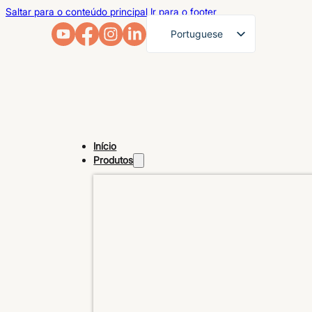
Saltar para o conteúdo principal
Ir para o footer
Portuguese
English
French
German
Arabic
Início
Russian
Produtos
Spanish
Japanese