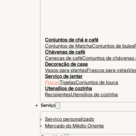
Conjuntos de chá e café
Conjuntos de Matcha
Conjuntos de bules
Chávenas de café
Canecas de café
Conjuntos de chávenas 
Decoração de casa
Vasos para plantas
Frascos para velas
Va
Serviço de jantar
Placas
Tigelas
Conjuntos de louça
Utensílios de cozinha
Recipientes
Utensílios de cozinha
Serviço
Serviço personalizado
Mercado do Médio Oriente