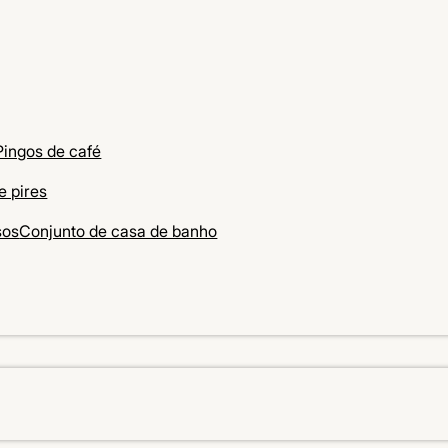
Pingos de café
e pires
sos
Conjunto de casa de banho