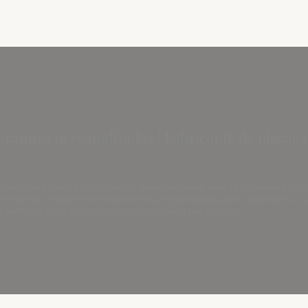
erâmica personalizadas | Fabricante de placas
lizados em placas de cerâmica personalizadas para restaurantes, hoté
n elegante, e podem ser totalmente personalizados para satisfazer a
s perfeitos para encomendas comerciais e por grosso.