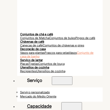
Conjuntos de chá e café
Conjuntos de Matcha
Conjuntos de bules
Pingos de café
Chávenas de café
Canecas de café
Conjuntos de chávenas e pires
Decoração de casa
Vasos para plantas
Frascos para velas
Vasos
Conjunto de
casa de banho
Serviço de jantar
Placas
Tigelas
Conjuntos de louça
Utensílios de cozinha
Recipientes
Utensílios de cozinha
Serviço
Serviço personalizado
Mercado do Médio Oriente
Capacidade