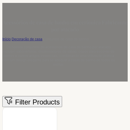
Acessórios de casa de banho em cerâmica Fabricante
por atacado
Início
/
Decoração de casa
/
Conjuntos de casa de banho
Os nossos conjuntos de acessórios de casa de banho por atacado
incluem saboneteiras, dispensadores de sabão, copos para escovas de
dentes e outros artigos essenciais, combinando uma utilização prática
com um design elegante para se adequar a casas de banho de todos os
estilos.