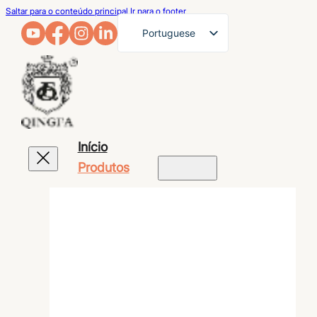
Saltar para o conteúdo principal
Ir para o footer
Portuguese
English
French
German
Arabic
Início
Russian
Produtos
Spanish
Japanese