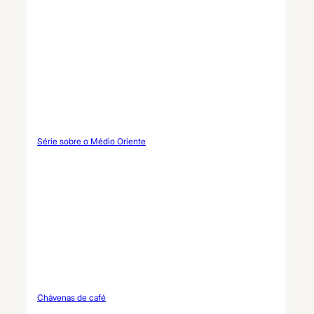
personalizadas. Conjunto de
casa de banho às riscas
personalizado Parâmetro
Item Detalhes técnicos
Nome do produto Conjunto
de acessórios de casa de
banho em cerâmica às
riscas pintada à mão
Material Cerâmica reforçada
de alta densidade Premium /
grés fino Acabamento
Artesanal Riscas de aguarela
pintadas à mão Superfície
de esmalte...
Série sobre o Médio Oriente
Chávenas de café