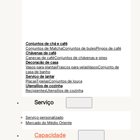
Conjuntos de chá e café
Conjuntos de Matcha
Conjuntos de bules
Pingos de café
Chávenas de café
Canecas de café
Conjuntos de chávenas e pires
Decoração de casa
Vasos para plantas
Frascos para velas
Vasos
Conjunto de
casa de banho
Serviço de jantar
Placas
Tigelas
Conjuntos de louça
Utensílios de cozinha
Recipientes
Utensílios de cozinha
Serviço
Serviço personalizado
Mercado do Médio Oriente
Capacidade