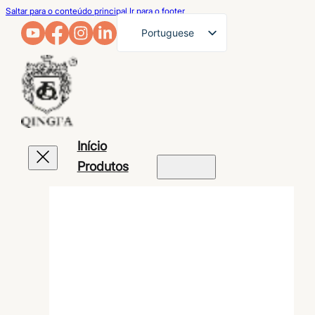
Saltar para o conteúdo principal
Ir para o footer
Portuguese
English
French
German
Arabic
Início
Russian
Produtos
Spanish
Japanese