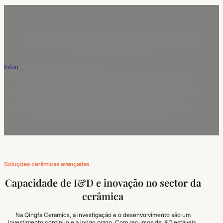
Capacidade de P&D e Design de Cerâmica |
Cerâmica Qingfa
Início
/
I&D e capacidade de conceção
A Qingfa Ceramics aproveita o investimento contínuo em I&D e a
experiência meticulosa em termos de design para aperfeiçoar a
estrutura, o aspeto e a facilidade de utilização dos produtos. A nossa
capacidade de I&D em cerâmica garante que cada produto é
progressivamente melhorado numa base estável, satisfazendo as
diversas necessidades do mercado e dos clientes.
Soluções cerâmicas avançadas
Capacidade de I&D e inovação no sector da
cerâmica
Na Qingfa Ceramics, a investigação e o desenvolvimento são um
investimento contínuo e a longo prazo. Com recursos de I&D estáveis,