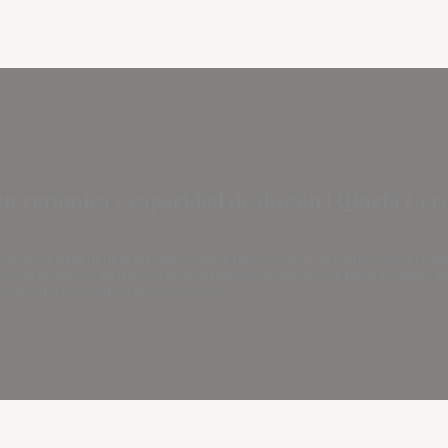
en cerámica y capacidad de diseño | Qingfa Cer
culosa experiencia en diseño para perfeccionar la estructura, el aspec
cada producto se mejore progresivamente sobre una base estable, sat
ades del mercado y de los clientes.