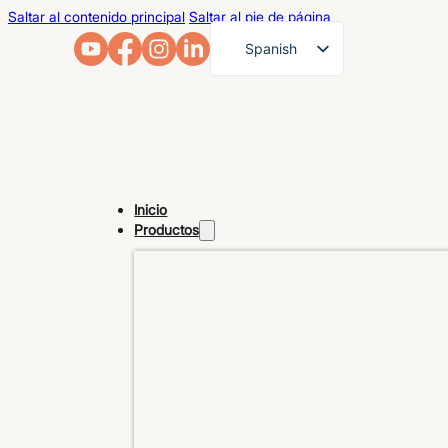
Saltar al contenido principal
Saltar al pie de página
Spanish
English
French
German
Arabic
Inicio
Russian
Productos
Portuguese
Japanese