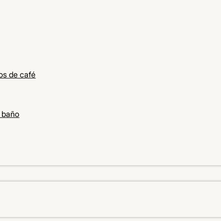
os de café
e baño