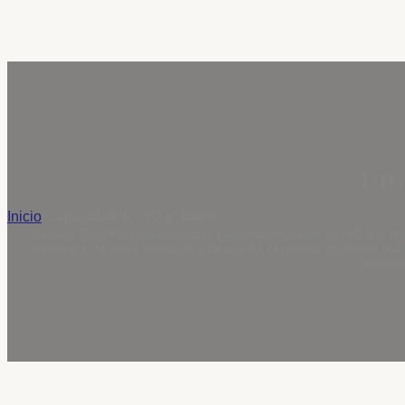
I+D 
Inicio
/
Capacidad de I+D y diseño
Qingfa Ceramics aprovecha la continua inversión en I+D y la meti
productos. Nuestra capacidad de I+D en cerámica garantiza que 
necesid