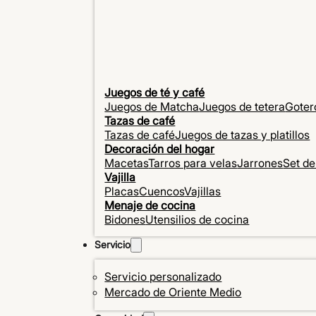
Juegos de té y café
Juegos de Matcha
Juegos de tetera
Goter
Tazas de café
Tazas de café
Juegos de tazas y platillos
Decoración del hogar
Macetas
Tarros para velas
Jarrones
Set d
Vajilla
Placas
Cuencos
Vajillas
Menaje de cocina
Bidones
Utensilios de cocina
Servicio
Servicio personalizado
Mercado de Oriente Medio