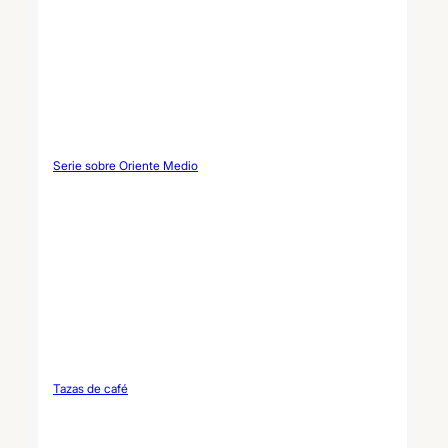
logotipos, colores de
esmalte, y el embalaje.
Juego de tarros de cerámica
para especias Fabricante
Qingfa Ceramics Nombre
del producto Tarros de
cerámica...
Serie sobre Oriente Medio
Tazas de café