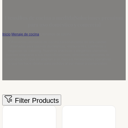
Utensilios de cocina a medida|Soluciones premium
para uso doméstico y comercial
Inicio
/
Menaje de cocina
/
Utensilios de cocina
Ofrecemos utensilios de cocina personalizados de alta calidad
diseñados para cocinas domésticas, restaurantes, cafeterías y
negocios de catering. Nuestros prácticos y elegantes utensilios
pueden adaptarse a sus especificaciones, ofreciendo opciones de
personalización que se adaptan a su marca o necesidades operativas,
lo que los hace ideales para pedidos al por mayor o comerciales.