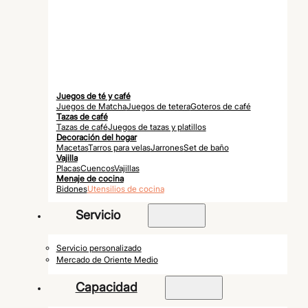
Juegos de té y café
Juegos de Matcha
Juegos de tetera
Goteros de café
Tazas de café
Tazas de café
Juegos de tazas y platillos
Decoración del hogar
Macetas
Tarros para velas
Jarrones
Set de baño
Vajilla
Placas
Cuencos
Vajillas
Menaje de cocina
Bidones
Utensilios de cocina
Servicio
Servicio personalizado
Mercado de Oriente Medio
Capacidad