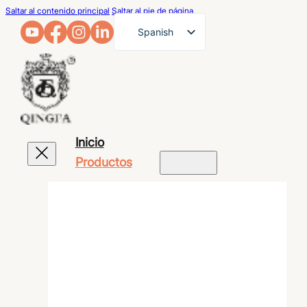
Saltar al contenido principal
Saltar al pie de página
Spanish
English
French
German
Arabic
Inicio
Russian
Productos
Portuguese
Japanese