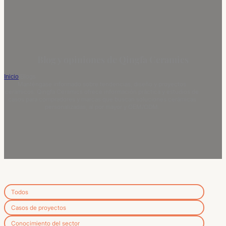
Blog y opiniones de Qingfa Ceramics
Inicio
/
Blogs
Manténgase informado sobre tendencias, diseño y proyectos
cerámicos. Qingfa Ceramics ofrece información práctica y estudios de
casos para compradores y marcas que buscan soluciones cerámicas
personalizadas, al por mayor y OEM/ODM.
Todos
Casos de proyectos
Conocimiento del sector