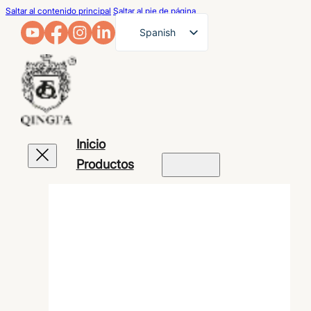
Saltar al contenido principal
Saltar al pie de página
Spanish
English
French
German
Arabic
Inicio
Russian
Productos
Portuguese
Japanese