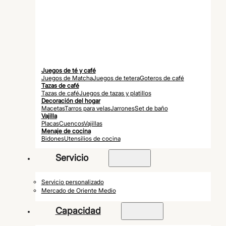
Juegos de té y café
Juegos de Matcha
Juegos de tetera
Goteros de café
Tazas de café
Tazas de café
Juegos de tazas y platillos
Decoración del hogar
Macetas
Tarros para velas
Jarrones
Set de baño
Vajilla
Placas
Cuencos
Vajillas
Menaje de cocina
Bidones
Utensilios de cocina
Servicio
Servicio personalizado
Mercado de Oriente Medio
Capacidad