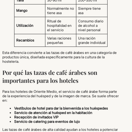
Talla
30-90 ml
200–350 ml
Normalmente no
Siempre tiene
Mango
tiene asa
asa
Ritual de
Consumo diario
Utilización
hospitalidad en
de alcohol a
el servicio
nivel personal
Varias raciones
Una ración
Recambios
pequeñas
grande individual
Esta diferencia convierte a las tazas de café árabes en una categoría de
productos única, diseñada específicamente para la cultura de la
hostelería.
Por qué las tazas de café árabes son
importantes para los hoteles
Para los hoteles de Oriente Medio, el servicio de café árabe forma parte
de la experiencia del huésped y de la imagen de marca. Se suele ofrecer
en:
Vestíbulos de hotel para dar la bienvenida a los huéspedes
Servicio de atención al huésped en la habitación
Recepción de invitados VIP
Servicio de catering para eventos de lujo
Las tazas de café árabes de alta calidad ayudan a los hoteles a potenciar