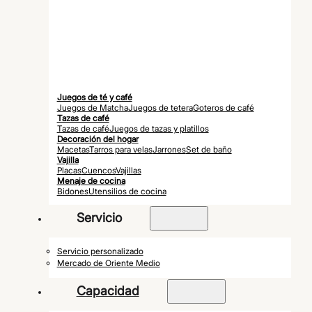
Juegos de té y café
Juegos de Matcha
Juegos de tetera
Goteros de café
Tazas de café
Tazas de café
Juegos de tazas y platillos
Decoración del hogar
Macetas
Tarros para velas
Jarrones
Set de baño
Vajilla
Placas
Cuencos
Vajillas
Menaje de cocina
Bidones
Utensilios de cocina
Servicio
Servicio personalizado
Mercado de Oriente Medio
Capacidad