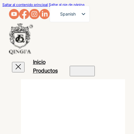
Saltar al contenido principal
Saltar al pie de página
Spanish
English
French
German
Arabic
Inicio
Russian
Productos
Portuguese
Japanese