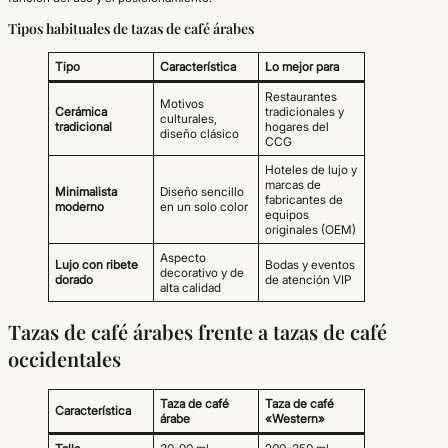
Tipos habituales de tazas de café árabes
Tipo
Característica
Lo mejor para
Restaurantes
Motivos
Cerámica
tradicionales y
culturales,
tradicional
hogares del
diseño clásico
CCG
Hoteles de lujo y
marcas de
Minimalista
Diseño sencillo
fabricantes de
moderno
en un solo color
equipos
originales (OEM)
Aspecto
Lujo con ribete
Bodas y eventos
decorativo y de
dorado
de atención VIP
alta calidad
Tazas de café árabes frente a tazas de café
occidentales
Taza de café
Taza de café
Característica
árabe
«Western»