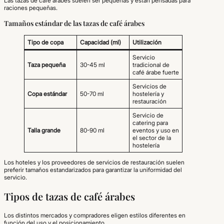
Las tazas de café árabes suelen ser pequeñas y están pensadas para
raciones pequeñas.
Tamaños estándar de las tazas de café árabes
Tipo de copa
Capacidad (ml)
Utilización
Servicio
Taza pequeña
30-45 ml
tradicional de
café árabe fuerte
Servicios de
Copa estándar
50-70 ml
hostelería y
restauración
Servicio de
catering para
Talla grande
80-90 ml
eventos y uso en
el sector de la
hostelería
Los hoteles y los proveedores de servicios de restauración suelen
preferir tamaños estandarizados para garantizar la uniformidad del
servicio.
Tipos de tazas de café árabes
Los distintos mercados y compradores eligen estilos diferentes en
función del uso y el posicionamiento.