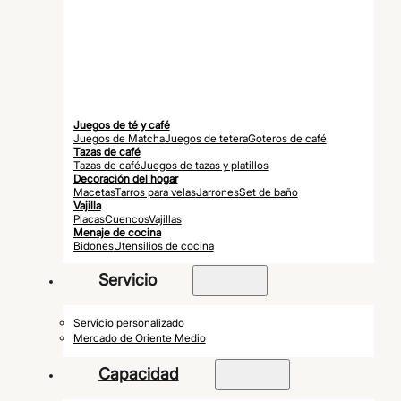
Juegos de té y café
Juegos de Matcha
Juegos de tetera
Goteros de café
Tazas de café
Tazas de café
Juegos de tazas y platillos
Decoración del hogar
Macetas
Tarros para velas
Jarrones
Set de baño
Vajilla
Placas
Cuencos
Vajillas
Menaje de cocina
Bidones
Utensilios de cocina
Servicio
Servicio personalizado
Mercado de Oriente Medio
Capacidad