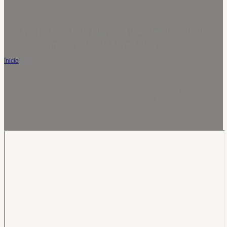
Visita virtual a la fábrica: Descubre la sede de
producción de Qingfa Ceramic
Inicio
/
Recorrido en realidad virtual
Entra directamente en nuestras enormes instalaciones de 102 000 m²,
nuestras modernas oficinas, nuestros talleres con hornos
automatizados a 1 200 °C y nuestra amplia sala de exposición de
productos de 600 m² para comprobar de primera mano nuestra escala
industrial, nuestro riguroso control de calidad en tres fases y nuestra
artesanía de élite.