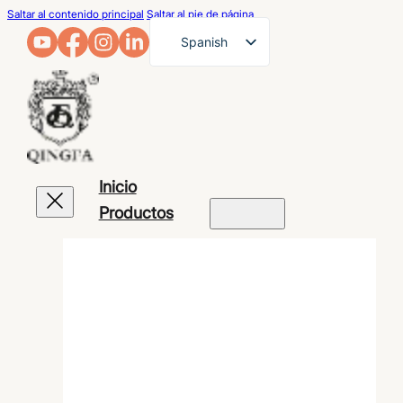
Saltar al contenido principal
Saltar al pie de página
Spanish
English
French
German
Arabic
Inicio
Russian
Productos
Portuguese
Japanese