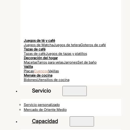
Juegos de té y café
Juegos de Matcha
Juegos de tetera
Goteros de café
Tazas de café
Tazas de café
Juegos de tazas y platillos
Decoración del hogar
Macetas
Tarros para velas
Jarrones
Set de baño
Vajilla
Placas
Cuencos
Vajillas
Menaje de cocina
Bidones
Utensilios de cocina
Servicio
Servicio personalizado
Mercado de Oriente Medio
Capacidad