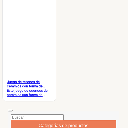
Juego de tazones de
cerámica con forma de
calabaza para la vajilla de
Este juego de cuencos de
Halloween
cerámica con forma de
calabaza, hecho a medida,
incluye cuencos de color
naranja brillante con forma
de calabaza en varios
tamaños, ideales para la
vajilla de Halloween,
colecciones de mesa
Categorías de productos