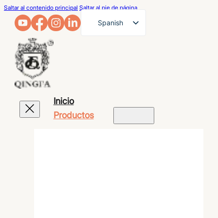
Saltar al contenido principal
Saltar al pie de página
Spanish
English
French
German
Arabic
Inicio
Russian
Productos
Portuguese
Japanese