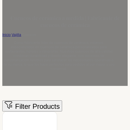
Cuencos de cerámica a medida | Fabricante de
cuencos de cerámica
Inicio
/
Vajilla
/
Cuencos
Como fabricante líder de cuencos de cerámica, estamos
especializados en cuencos de cerámica personalizados para
restaurantes, hoteles y minoristas. Nuestros cuencos de alta calidad
combinan durabilidad y diseño elegante, con opciones de
personalización flexibles para satisfacer las necesidades operativas o
de su marca, lo que los hace perfectos para pedidos al por mayor y uso
comercial.