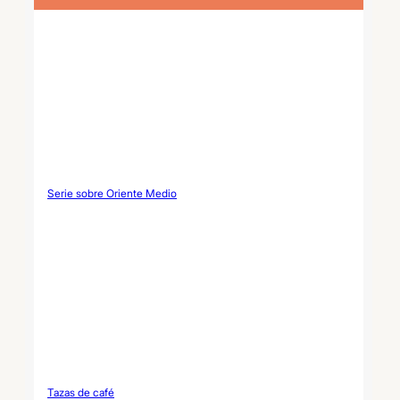
otoñales, regalos navideños
y proyectos de marca
propia.
Serie sobre Oriente Medio
Tazas de café