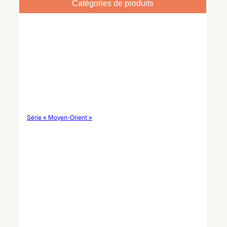
collections de vaisselle
Catégories de produits
d'automne, des cadeaux de
fin d'année et des projets de
marque propre.
Série « Moyen-Orient »