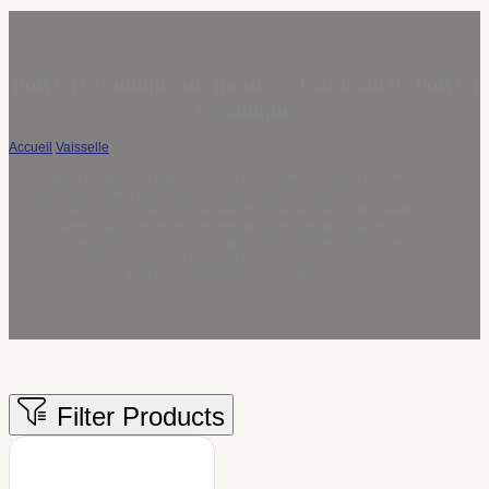
Bols en céramique sur mesure - Fabricant de bols en
céramique
Accueil
/
Vaisselle
/
Bols
En tant que fabricant leader de bols en céramique, nous sommes
spécialisés dans les bols en céramique personnalisés pour les
restaurants, les hôtels et les détaillants. Nos bols de haute qualité
allient durabilité et design élégant, avec des options de
personnalisation flexibles pour répondre à votre marque ou à vos
besoins opérationnels, ce qui les rend parfaits pour les commandes en
gros et l'utilisation commerciale.