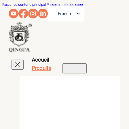
Passer au contenu principal
Passer au pied de page
French
English
German
Arabic
Russian
Accueil
Spanish
Produits
Portuguese
Japanese