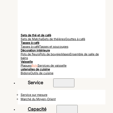
Sets de thé et de café
Sets de Matcha
Sets de théières
Gouttes à café
Tasses à café
Tasses à café
Tasses et soucoupes
Décoration intérieure
Pots de fleurs
Pots de bougies
Vases
Ensemble de salle de
bains
Vaisselle
Plaques
Bols
Services de vaisselle
ustensiles de cuisine
Bidons
Outils de cuisine
Service
Service sur mesure
Marché du Moyen-Orient
Capacité