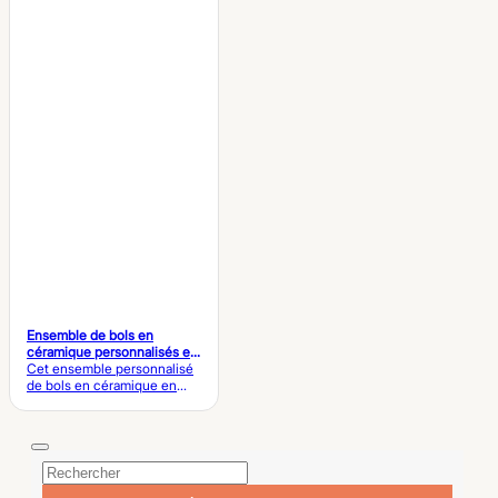
Ensemble de bols en
céramique personnalisés en
forme de citrouille pour la
Cet ensemble personnalisé
table d'Halloween
de bols en céramique en
forme de citrouille se
compose de bols orange
brillants de différentes
tailles, parfaits pour une
décoration de table
d'Halloween, des