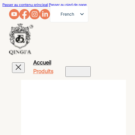
Passer au contenu principal
Passer au pied de page
French
English
German
Arabic
Russian
Accueil
Spanish
Produits
Portuguese
Japanese