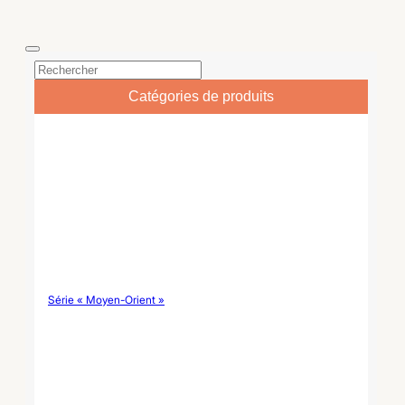
(Détails) Fabricant Qingfa
vaisselle en porcelaine
Ceramics Nom du produit
personnalisé (Champ)
Vaisselle personnalisée /
(Détails) Fabricant Qingfa
Série Citron 3D Matériau
Ceramics Nom du produit
Dolomite haute densité de
Service de vaisselle en
première qualité /
porcelaine personnalisé /
Céramique fine Ensemble...
Série Blue Toile Forest
Catégories de produits
Matériau Porcelaine fine de
qualité supérieure / Bone
China Qualité...
Série « Moyen-Orient »