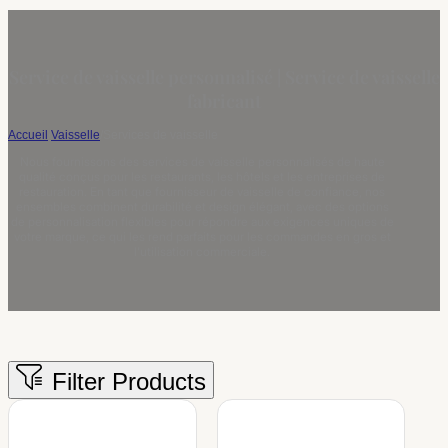
Service de vaisselle personnalisé | Service de vaisselle
fabricant
Accueil
/
Vaisselle
/
Services de vaisselle
Nous fournissons des services de vaisselle personnalisés de haute
qualité conçus pour les restaurants, les hôtels et les entreprises de
restauration. En tant que fournisseur de vaisselle de confiance, nos
ensembles combinent durabilité et design élégant, avec des options
de personnalisation flexibles pour répondre aux exigences uniques de
votre marque, ce qui les rend parfaits pour les commandes en gros et
l'utilisation commerciale.