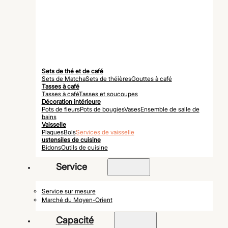
Sets de thé et de café
Sets de Matcha
Sets de théières
Gouttes à café
Tasses à café
Tasses à café
Tasses et soucoupes
Décoration intérieure
Pots de fleurs
Pots de bougies
Vases
Ensemble de salle de
bains
Vaisselle
Plaques
Bols
Services de vaisselle
ustensiles de cuisine
Bidons
Outils de cuisine
Service
Service sur mesure
Marché du Moyen-Orient
Capacité