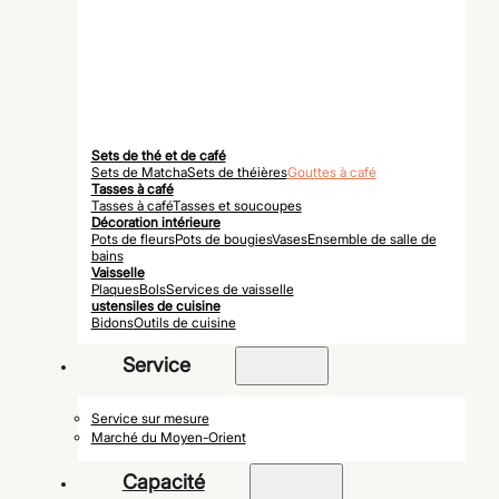
Sets de thé et de café
Sets de Matcha
Sets de théières
Gouttes à café
Tasses à café
Tasses à café
Tasses et soucoupes
Décoration intérieure
Pots de fleurs
Pots de bougies
Vases
Ensemble de salle de
bains
Vaisselle
Plaques
Bols
Services de vaisselle
ustensiles de cuisine
Bidons
Outils de cuisine
Service
Service sur mesure
Marché du Moyen-Orient
Capacité