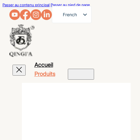
Passer au contenu principal
Passer au pied de page
French
English
German
Arabic
Russian
Accueil
Spanish
Produits
Portuguese
Japanese