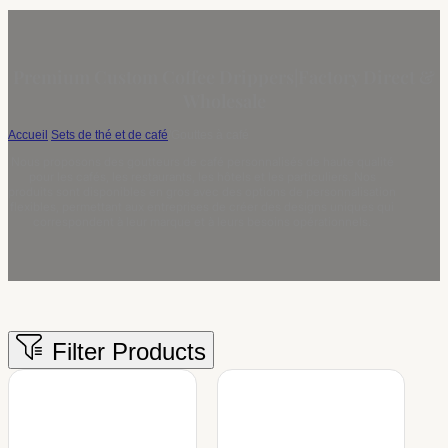
Premium Custom Coffee Drippers|Factory Direct &
Wholesale
Accueil
/
Sets de thé et de café
/
Gouttes à café
Nous proposons des goutteurs de café personnalisés de haute qualité
pour les cafés, les restaurants, les hôtels et les particuliers. Nos
produits sont disponibles en gros avec des options de personnalisation
flexibles, permettant aux entreprises de créer des designs uniques qui
correspondent à leur marque et à leurs besoins opérationnels.