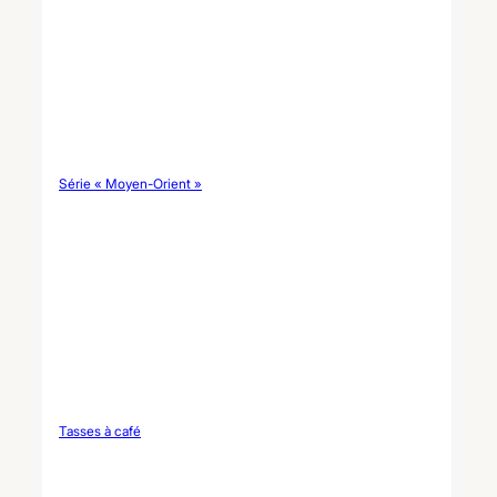
Série « Moyen-Orient »
Tasses à café