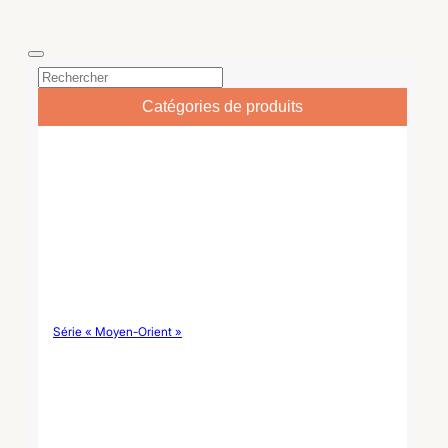
culturels. Brûleur de
en fait une pièce maîtresse
bakhoor en céramique du
sophistiquée pour la
Moyen-Orient Paramètre
décoration d'intérieur et les
Article Détails techniques
événements haut de
Nom du produit Brûleur de
gamme.
bakhoor en céramique du
Moyen-Orient (Mabkhara)
Catégories de produits
Matériau Céramique haute
densité de première qualité
/...
Série « Moyen-Orient »