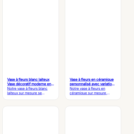
techniques du pot à bougie
personnalisés. Paramètres
peint sur mesure Article
du pot de fleurs
Détails techniques Nom du
personnalisé Détails
produit Pot à bougie peint /
techniques de l'article Nom
Récipient artisanal pour
du produit : Pot de fleurs en
bougie parfumée Matériau
poterie à finition grossière
Céramique renforcée de
Matériau : Argile haut de
haute qualité / Grès
gamme très résistante /
résistant Finition de surface
Grès non raffiné Type de
Émail brillant peint à la main
glaçure : Glaçure artisanale
(lisse et réfléchissant)…
à grains de sable grossiers
Texture de surface : Finition
mate granuleuse avec…
Vase à fleurs blanc laiteux
Vase à fleurs en céramique
Vase décoratif moderne en
personnalisé avec variations
céramique
Notre vase à fleurs blanc
de couleurs
Notre vase à fleurs en
laiteux sur mesure se
céramique sur mesure,
caractérise par une finition
disponible en plusieurs
en céramique lisse et un
coloris, allie des effets de
style minimaliste élégant,
glaçure artistiques à un
idéal pour les compositions
savoir-faire céramique
florales, la décoration
moderne. Il est idéal pour la
d'intérieur moderne et les
décoration d'intérieur, les
collections personnalisées
compositions florales et les
OEM. Paramètres du vase à
collections de marque
fleurs blanc laiteux
personnalisées. Paramètres