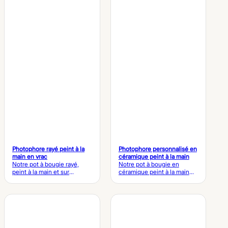
de décoration d'intérieur sur
minimaliste et l'image de
mesure. Caractéristiques de
marque personnalisée.
l'ensemble de salle de bains
Caractéristiques du pot à
rayé sur mesure Article
bougie linéaire peint à la
Détails techniques Nom du
main sur mesure Détails du
produit Ensemble
produit Nom du produit Pot
d'accessoires de salle de
à bougie en céramique
bains en céramique rayée
linéaire peint à la main Série
peint à la main Matériau
Matériau Céramique haut de
Céramique renforcée haut
gamme renforcée / Grès fin
de gamme à haute densité /
Finition Rayures linéaires
Grès fin Finition Rayures
appliquées à la main par un
peintes à la main à
artisan…
l'aquarelle par un artisan
Émail de surface…
Photophore rayé peint à la
Photophore personnalisé en
main en vrac
céramique peint à la main
Notre pot à bougie rayé,
Notre pot à bougie en
peint à la main et sur
céramique peint à la main
mesure, allie un motif rayé
sur mesure se distingue par
moderne à un savoir-faire
une peinture artistique très
artisanal de haut niveau en
détaillée et un savoir-faire
céramique. Il est idéal pour
artisanal de haut niveau, ce
les bougies parfumées, la
qui en fait un choix idéal
décoration d'intérieur et les
pour les bougies parfumées,
collections de marque
la décoration d'intérieur et