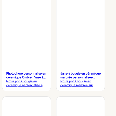
personnalisées. Paramètres
les collections de marque
du pot à bougie rayé peint à
personnalisées. Paramètres
la main sur mesure Article
du pot à bougie en
Détails techniques Nom du
céramique peint à la main
produit Pot à bougie rayé
sur mesure Article Détails
peint à la main Série
techniques Nom du produit
Matériau Céramique
Pot à bougie en céramique
renforcée haut de gamme à
peint à la main Matériau
haute densité / Grès fin
Céramique haut de gamme à
Finition de surface Glaçure
haute densité / Grès fin
vitrifiée lisse et ultra-
Finition de surface Glaçure
brillante Motif…
brillante appliquée à la main
par un artisan Style du motif
Vertical…
Photophore personnalisé en
Jarre à bougie en céramique
céramique Ombre | Vase à
marbrée personnalisée
bougies pastel dégradé
Notre pot à bougie en
Vaisseau à bougie décoratif
Notre pot à bougie en
céramique personnalisé à
de luxe
céramique marbrée sur
effet « ombré » présente de
mesure se distingue par son
doux dégradés de glaçure,
élégant travail artisanal
le fruit d’un savoir-faire
inspiré du marbre. Il est idéal
céramique moderne. Il est
pour les bougies parfumées,
idéal pour les bougies
la décoration d'intérieur
parfumées, la décoration
haut de gamme et les
d’intérieur et les collections
collections de marque OEM