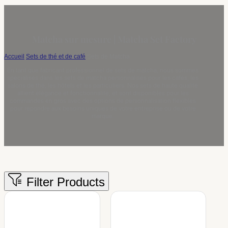
Matcha sur mesure | Matcha Set Factory
Accueil
/
Sets de thé et de café
/
Sets de Matcha
En tant que fabricant professionnel de sets de matcha, nous sommes
spécialisés dans les sets de matcha personnalisés pour les cafés, les
salons de thé, les hôtels et les particuliers. Nos sets de haute qualité
allient élégance et fonctionnalité, et sont disponibles pour les
commandes en gros avec des options de personnalisation flexibles
pour répondre aux besoins uniques de votre entreprise ou de votre
marque.