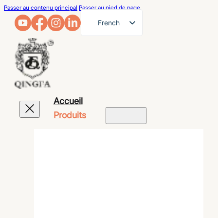
Passer au contenu principal
Passer au pied de page
French
English
German
Arabic
Russian
Accueil
Spanish
Produits
Portuguese
Japanese