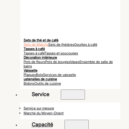
Sets de thé et de café
Sets de Matcha
Sets de théières
Gouttes à café
Tasses à café
Tasses à café
Tasses et soucoupes
Décoration intérieure
Pots de fleurs
Pots de bougies
Vases
Ensemble de salle de
bains
Vaisselle
Plaques
Bols
Services de vaisselle
ustensiles de cuisine
Bidons
Outils de cuisine
Service
Service sur mesure
Marché du Moyen-Orient
Capacité