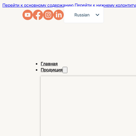
Перейти к основному содержанию
Перейти к нижнему колонтиту
Russian
English
French
German
Arabic
Главная
Spanish
Продукция
Portuguese
Japanese