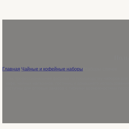
Поль
Главная
/
Чайные и кофейные наборы
/
Наборы спичек
Как профессиональная фабрика по производству наборов для
кафе, чайных магазинов, гостиниц и домашнего использовани
доступны для оптовых заказов с гибкими возможностями персо