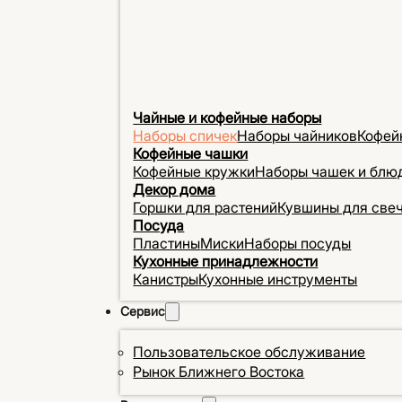
Чайные и кофейные наборы
Наборы спичек
Наборы чайников
Кофей
Кофейные чашки
Кофейные кружки
Наборы чашек и блю
Декор дома
Горшки для растений
Кувшины для све
Посуда
Пластины
Миски
Наборы посуды
Кухонные принадлежности
Канистры
Кухонные инструменты
Сервис
Пользовательское обслуживание
Рынок Ближнего Востока