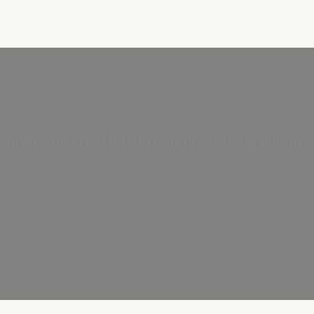
зовательские Matcha набор | Matcha набор з
 приготовления чая, мы специализируемся на изготовлении инди
я. Наши высококачественные наборы сочетают в себе элегантност
нализации для удовлетворения ваших уникальных потребностей в