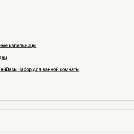
ные капельницы
дец
чей
Вазы
Набор для ванной комнаты