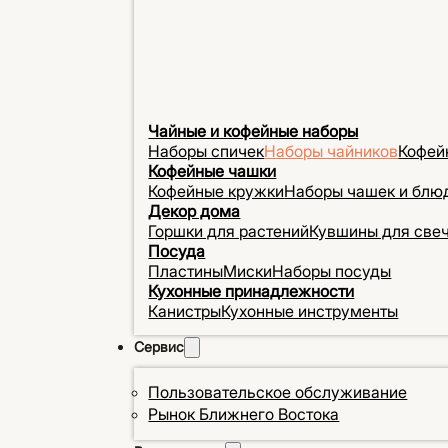
Чайные и кофейные наборы
Наборы спичек
Наборы чайников
Кофей
Кофейные чашки
Кофейные кружки
Наборы чашек и блю
Декор дома
Горшки для растений
Кувшины для све
Посуда
Пластины
Миски
Наборы посуды
Кухонные принадлежности
Канистры
Кухонные инструменты
Сервис
Пользовательское обслуживание
Рынок Ближнего Востока