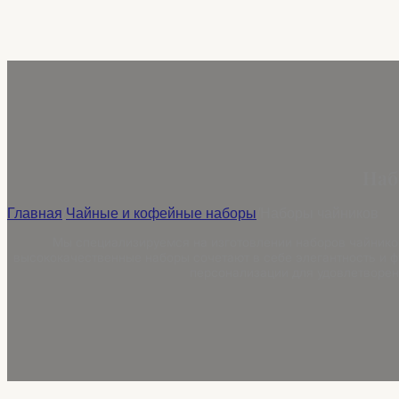
Наб
Главная
/
Чайные и кофейные наборы
/
Наборы чайников
Мы специализируемся на изготовлении наборов чайников
высококачественные наборы сочетают в себе элегантность и 
персонализации для удовлетворен