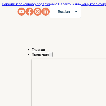
Перейти к основному содержанию
Перейти к нижнему колонтиту
Russian
English
French
German
Arabic
Главная
Spanish
Продукция
Portuguese
Japanese