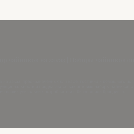
ор чайников на заказ | Наборы чайников о
 на заказ, предназначенных для кафе, гостиниц и домашнего ис
функциональность и предлагаются как оптовые наборы чайников 
ия ваших уникальных потребностей в бизнесе или брендинге.