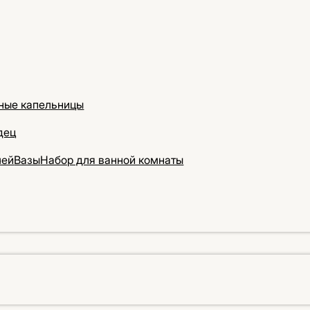
ные капельницы
дец
чей
Вазы
Набор для ванной комнаты