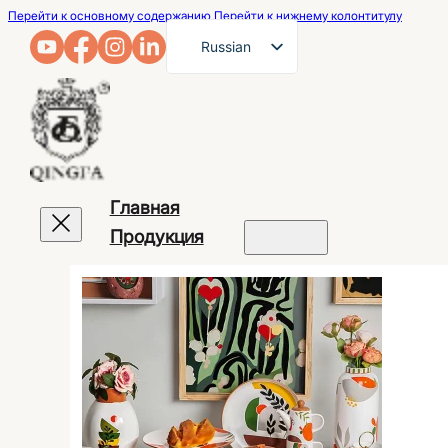
Перейти к основному содержанию
Перейти к нижнему колонтитулу
Russian
English
French
German
Arabic
Главная
Spanish
Продукция
Portuguese
Japanese