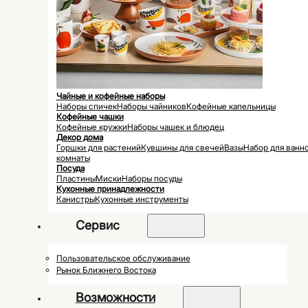
Чайные и кофейные наборы
Наборы спичек
Наборы чайников
Кофейные капельницы
Кофейные чашки
Кофейные кружки
Наборы чашек и блюдец
Декор дома
Горшки для растений
Кувшины для свечей
Вазы
Набор для ванн
комнаты
Посуда
Пластины
Миски
Наборы посуды
Кухонные принадлежности
Канистры
Кухонные инструменты
Сервис
Пользовательское обслуживание
Рынок Ближнего Востока
Возможности