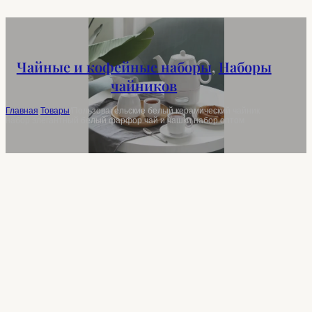
Чайные и кофейные наборы
,
Наборы
чайников
Главная
/
Товары
/
Пользовательские белый керамический чайник
набор элегантный белый фарфор чай и чашки набор оптом