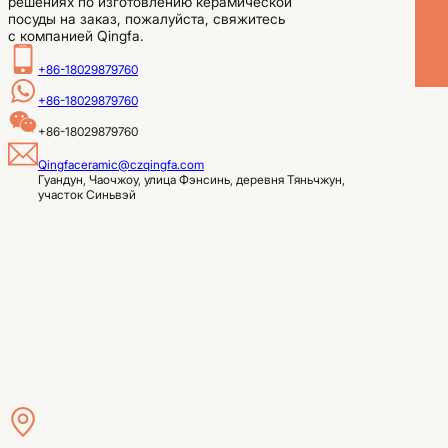
решениях по изготовлению керамической
посуды на заказ, пожалуйста, свяжитесь
с компанией Qingfa.
+86-18029879760
+86-18029879760
+86-18029879760
Qingfaceramic@czqingfa.com
Гуандун, Чаочжоу, улица Фэнсинь, деревня Тяньчжун, 
участок Синьвэй