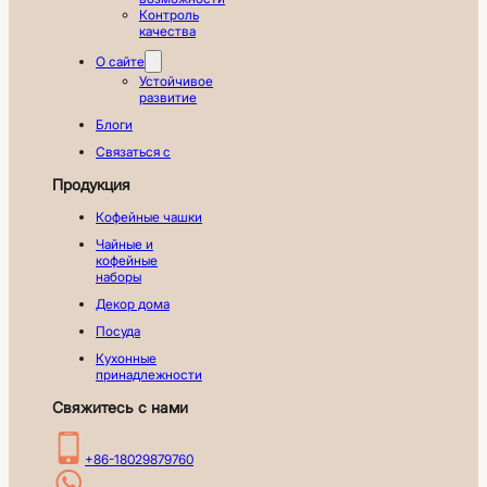
Контроль
качества
О сайте
Устойчивое
развитие
Блоги
Связаться с
Продукция
Кофейные чашки
Чайные и
кофейные
наборы
Декор дома
Посуда
Кухонные
принадлежности
Свяжитесь с нами
+86-18029879760