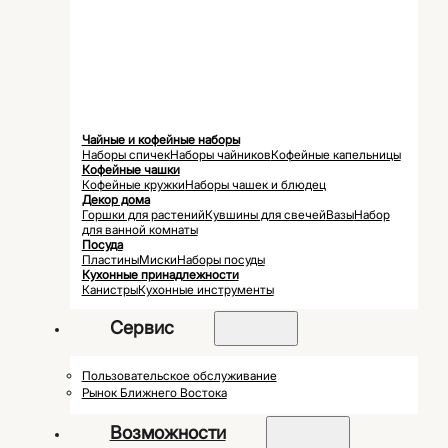
Чайные и кофейные наборы
Наборы спичек
Наборы чайников
Кофейные капельницы
Кофейные чашки
Кофейные кружки
Наборы чашек и блюдец
Декор дома
Горшки для растений
Кувшины для свечей
Вазы
Набор
для ванной комнаты
Посуда
Пластины
Миски
Наборы посуды
Кухонные принадлежности
Канистры
Кухонные инструменты
Сервис
Пользовательское обслуживание
Рынок Ближнего Востока
Возможности