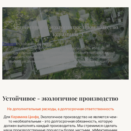
Устойчивое и экологичное производство
керамики
Главная
/
Устойчивое развитие
Для компании Qingfa Ceramics экологичность - это не
дополнительные расходы, а долгосрочное обязательство. Каждый
шаг нашего производства - от экономии энергии и сокращения
выбросов до переработки ресурсов - направлен на защиту
окружающей среды.
Устойчивое - экологичное производство
Не дополнительные расходы, а долгосрочная ответственность
Для
Керамика Цинфа
, Экологичное производство не является чем-
то необязательным - это долгосрочная обязанность, которую
должен выполнять каждый производитель. Мы стремимся сделать
наши производственные процессы более чистыми, эффективными