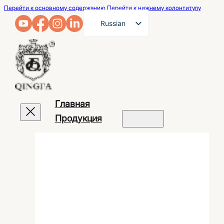
Перейти к основному содержанию
Перейти к нижнему колонтитулу
Russian
English
French
German
Arabic
Главная
Spanish
Продукция
Portuguese
Japanese