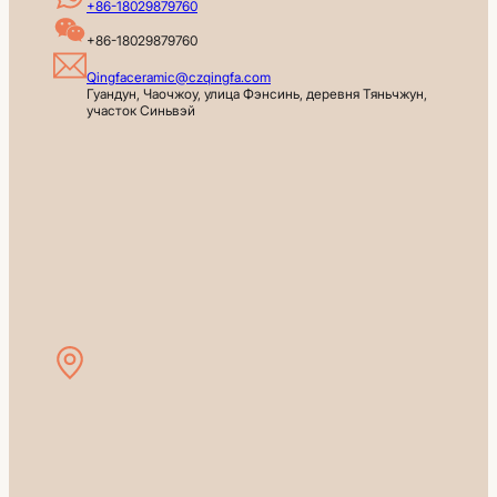
+86-18029879760
+86-18029879760
Qingfaceramic@czqingfa.com
Гуандун, Чаочжоу, улица Фэнсинь, деревня Тяньчжун, 
участок Синьвэй