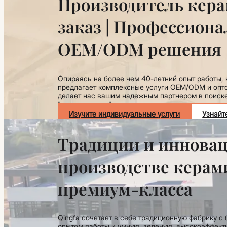
Производитель кера
заказ | Профессион
OEM/ODM решения
Опираясь на более чем 40-летний опыт работы, 
предлагает комплексные услуги OEM/ODM и опт
делает нас вашим надежным партнером в поиске
"все включено".
Изучите индивидуальные услуги
Узнайт
Традиции и инновац
производстве керам
премиум-класса
Qingfa сочетает в себе традиционную фабрику с
опытом работы и умную, зеленую, высокоэффект