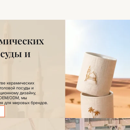
амических
суды и
тве керамических
толовой посуды и
ционному дизайну,
м OEM/ODM, мы
я для мировых брендов.