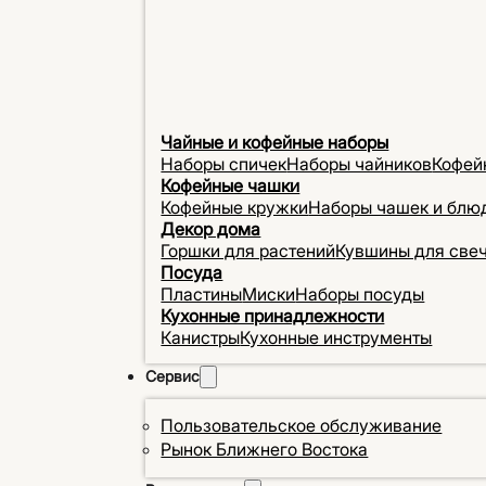
Чайные и кофейные наборы
Наборы спичек
Наборы чайников
Кофей
Кофейные чашки
Кофейные кружки
Наборы чашек и блю
Декор дома
Горшки для растений
Кувшины для све
Посуда
Пластины
Миски
Наборы посуды
Кухонные принадлежности
Канистры
Кухонные инструменты
Сервис
Пользовательское обслуживание
Рынок Ближнего Востока