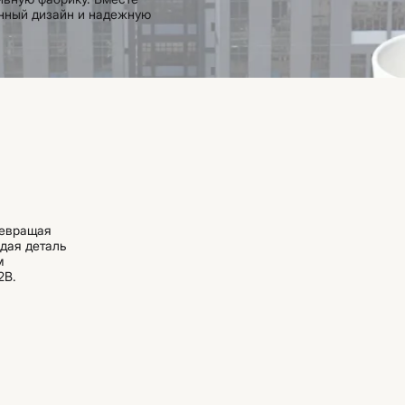
онный дизайн и надежную
ревращая
дая деталь
м
2B.