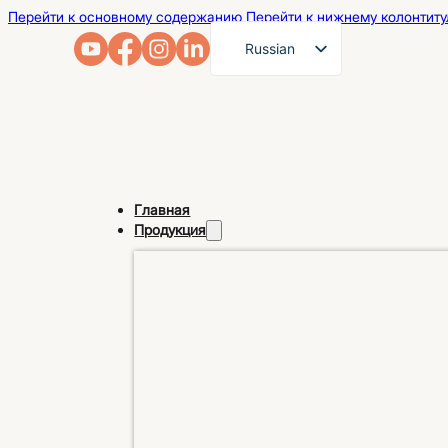
Перейти к основному содержанию
Перейти к нижнему колонтиту
Russian
English
French
German
Arabic
Главная
Spanish
Продукция
Portuguese
Japanese