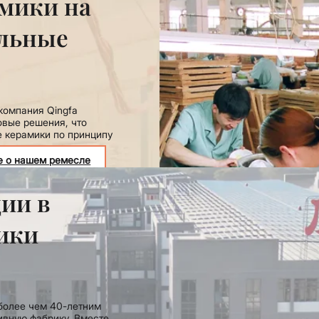
мики на
альные
компания Qingfa
овые решения, что
 керамики по принципу
е о нашем ремесле
ии в
ики
 более чем 40-летним
ивную фабрику. Вместе