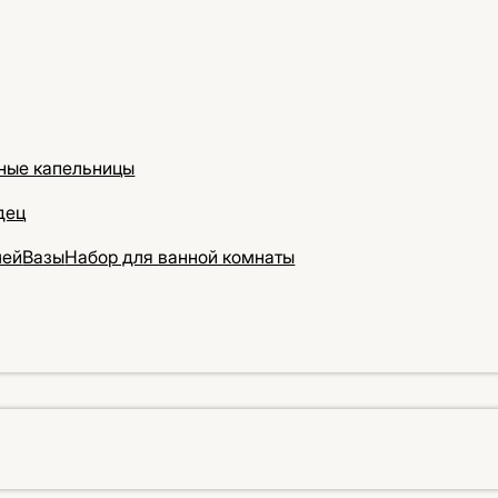
ные капельницы
дец
чей
Вазы
Набор для ванной комнаты