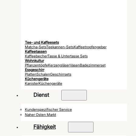
Tee- und Kaffeesets
Matcha-Sets
Teekannen-Sets
Kaffeetropfengeber
Kaffeetassen
Kaffeebecher
Tasse & Untertasse Sets
Wohnkultur
Pflanzentöpfe
Kerzengläser
Vasen
Badezimmerset
Essgeschirr
Platten
Schalen
Geschirrsets
Küchengeräte
Kanister
Küchengeräte
Dienst
Kundenspezifischer Service
Naher Osten Markt
Fähigkeit