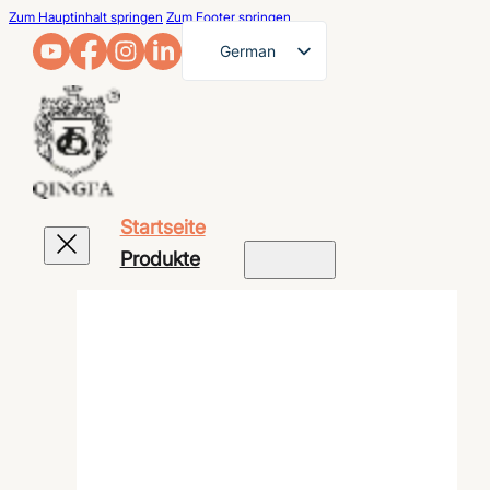
Zum Hauptinhalt springen
Zum Footer springen
German
English
French
Arabic
Russian
Startseite
Spanish
Produkte
Portuguese
Japanese