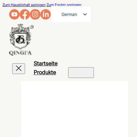
Zum Hauptinhalt springen
Zum Footer springen
German
English
French
Arabic
Russian
Startseite
Spanish
Produkte
Portuguese
Japanese