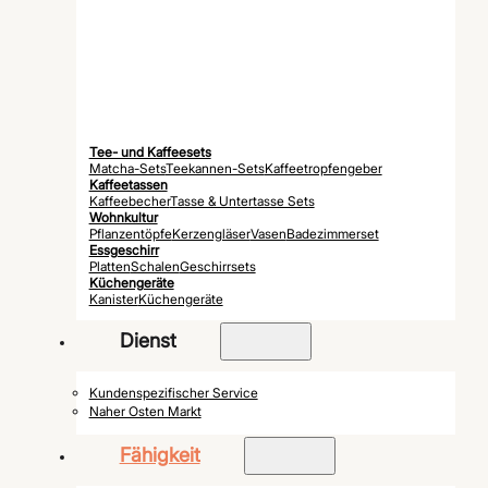
Tee- und Kaffeesets
Matcha-Sets
Teekannen-Sets
Kaffeetropfengeber
Kaffeetassen
Kaffeebecher
Tasse & Untertasse Sets
Wohnkultur
Pflanzentöpfe
Kerzengläser
Vasen
Badezimmerset
Essgeschirr
Platten
Schalen
Geschirrsets
Küchengeräte
Kanister
Küchengeräte
Dienst
Kundenspezifischer Service
Naher Osten Markt
Fähigkeit