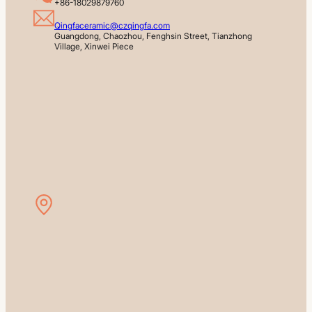
+86-18029879760
Qingfaceramic@czqingfa.com
Guangdong, Chaozhou, Fenghsin Street, Tianzhong 
Village, Xinwei Piece