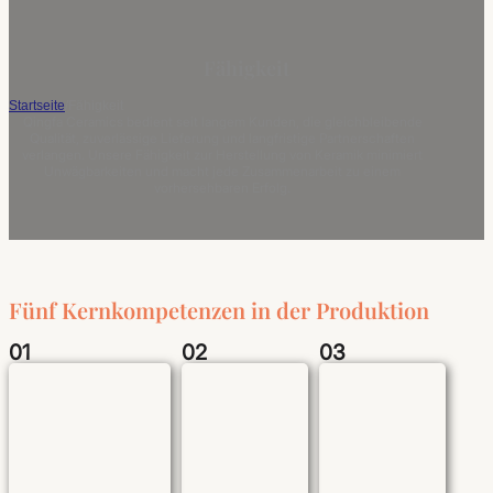
Fähigkeit
Startseite
/
Fähigkeit
Qingfa Ceramics bedient seit langem Kunden, die gleichbleibende
Qualität, zuverlässige Lieferung und langfristige Partnerschaften
verlangen. Unsere Fähigkeit zur Herstellung von Keramik minimiert
Unwägbarkeiten und macht jede Zusammenarbeit zu einem
vorhersehbaren Erfolg.
Fünf Kernkompetenzen in der Produktion
01
02
03