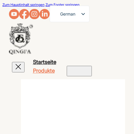
Zum Hauptinhalt springen
Zum Footer springen
German
English
French
Arabic
Russian
Startseite
Spanish
Produkte
Portuguese
Japanese