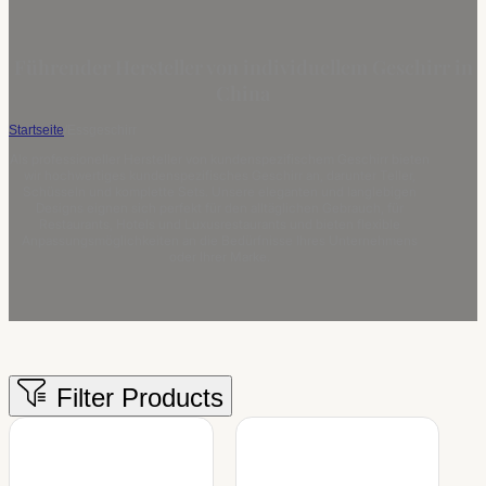
Führender Hersteller von individuellem Geschirr in
China
Startseite
/
Essgeschirr
Als professioneller Hersteller von kundenspezifischem Geschirr bieten
wir hochwertiges kundenspezifisches Geschirr an, darunter Teller,
Schüsseln und komplette Sets. Unsere eleganten und langlebigen
Designs eignen sich perfekt für den alltäglichen Gebrauch, für
Restaurants, Hotels und Luxusrestaurants und bieten flexible
Anpassungsmöglichkeiten an die Bedürfnisse Ihres Unternehmens
oder Ihrer Marke.