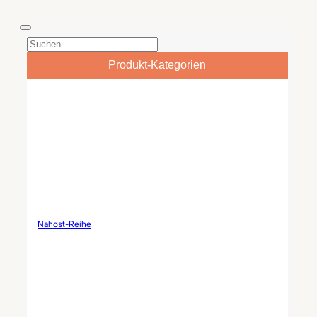
Schneeflocke Korn Muster
Produktname Hochwertiges
Keramikplatten /
rotes Hochzeitsgeschirr aus
benutzerdefinierte Urlaub
Keramik /
Geschirr Material
kundenspezifisches
Hochwertige Keramik /
personalisiertes Geschirr
Porzellan Produkttyp
Material Hochwertige
Produkt-Kategorien
Speiseteller / Dessertteller...
Keramik/Porzellan
Produkttyp Geschirrset
(Teller, Schüsseln, Tassen...
Nahost-Reihe