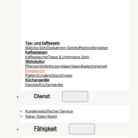
Tee- und Kaffeesets
Matcha-Sets
Teekannen-Sets
Kaffeetropfengeber
Kaffeetassen
Kaffeebecher
Tasse & Untertasse Sets
Wohnkultur
Pflanzentöpfe
Kerzengläser
Vasen
Badezimmerset
Essgeschirr
Platten
Schalen
Geschirrsets
Küchengeräte
Kanister
Küchengeräte
Dienst
Kundenspezifischer Service
Naher Osten Markt
Fähigkeit