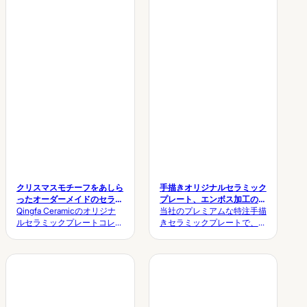
Inquire now!
クションは、モダンでミニマ
ルな美学と、手触りの良さが
醸し出す洗練さを融合させて
います。今すぐお問い合わせ
ください！
クリスマスモチーフをあしら
手描きオリジナルセラミック
ったオーダーメイドのセラミ
プレート、エンボス加工の花
ックプレート
Qingfa Ceramicのオリジナ
柄ディナーウェアセット
当社のプレミアムな特注手描
ルセラミックプレートコレク
きセラミックプレートで、食
ションで、ホリデーシーズン
卓に職人の温もりを添えてみ
を彩りましょう。クリスマス
ませんか。高品質なストーン
ツリー、雪だるま、ジンジャ
ウェア粘土を使用して作られ
ーブレッドマン、ストッキン
た、耐久性に優れた重厚な食
グなど、クリスマスらしい形
器は、日常の食事はもちろ
をモチーフにしたデザインが
ん、高級レストランでの提供
特徴です。クリスマスのテー
やブティックでの販売にも最