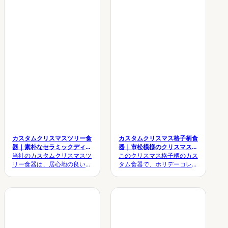
カスタムクリスマスツリー食
カスタムクリスマス格子柄食
器｜素朴なセラミックディナ
器｜市松模様のクリスマス食
ーセット
当社のカスタムクリスマスツ
器
このクリスマス格子柄のカス
リー食器は、居心地の良いホ
タム食器で、ホリデーコレク
リデーシーズンの美的感覚と
ションを格上げしましょう。
プロ仕様の耐久性を兼ね備え
時代を超越した赤と緑のター
ています。エレガントなエン
タンチェック柄とプレミアム
ボス加工が施された松のモチ
ガラス加工仕上げが特徴のこ
ーフと、独特の素朴な雪化粧
の丈夫なセラミックセット
仕上げが特徴のこのプレミア
は、ハイエンドな季節のブラ
ムセラミックコレクション
ンディングやギフトコレクシ