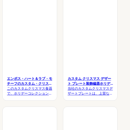
は、ハイエンドな季節のブラ
ョンに洗練された農家の美学
ンディングやオーダーメイド
を提供します。カスタムクリ
のギフトソリューションに最
スマス格子縞の食器 パラメ
適です。カスタムクリスマス
ータ 項目 技術的な詳細 製品
ツリー食器 パラメータ 項目
名 カスタムクリスマス格子
技術的な詳細 製品名 カスタ
縞の食器 材質 プレミアム...
ムクリスマスツリー食器 材
質...
エンボス・ハート＆ラブ・モ
カスタム クリスマス デザー
チーフのカスタム・クリスマ
ト プレート装飾磁器ホリデ
ス・テーブルウェア
このカスタムクリスマス食器
ー プレート
当社のカスタムクリスマスデ
で、ホリデーコレクションを
ザートプレートは、上質な磁
格上げしましょう。高級感の
器を使用し、洗練されたスカ
ある光沢のある釉薬とエレガ
ラップ模様と光沢のある仕上
ントなエンボスモチーフが特
げが施されています。お祝い
徴のこのプレミアムセラミッ
の食事やホリデーコレクショ
クセットは、ハイエンドな季
ン、OEMカスタマイズに最
節のブランディングやギフト
適です。カスタムクリスマス
のための洗練されたオーダー
デザートプレートの仕様 項