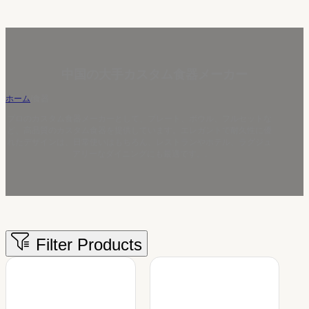
中国の大手カスタム食器メーカー
ホーム
/
食器
プロのカスタム食器メーカーとして、プレート、ボウル、フルセットな
ど、高品質のカスタム食器を提供しています。エレガントで耐久性に優
れたデザインは、日常使いはもちろん、レストランやホテル、ラグジュ
アリーなダイニングにも最適です。.