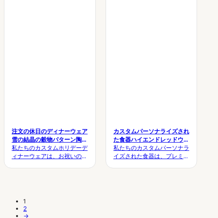
メイドのソリューションを提
目 技術詳細 製品名 カスタム
供します。カスタマイズされ
クリスマスデザートプレート
たカスタムクリスマス食器
素材 上質な磁器／強化セラ
項目 技術的な詳細 製品名 カ
ミック デザインスタイル 装
スタムクリスマス食器セット
飾的な…
材質 プレミアム強化ストー
ンウェア/ABグレードセラミ
ック エンボス加工 デザイ
ン...
注文の休日のディナーウェア
カスタムパーソナライズされ
雪の結晶の穀物パターン陶磁
た食器ハイエンドレッドウェ
器のホテルのディナープレー
私たちのカスタムホリデーデ
ディングデカールセラミック
私たちのカスタムパーソナラ
ト
ィナーウェアは、お祝いのダ
食器セット
イズされた食器は、プレミア
イニングのために設計された
ムセラミックにエレガントな
エレガントな雪の結晶粒セラ
赤い結婚式のデカールデザイ
ミックプレートを備えてお
ンを備えており、結婚式、宴
り、ホテル、レストラン、
会、ホテル、完全なOEMカ
OEMカスタマイズで季節の
スタマイズでブランドのテー
1
テーブルセッティングに最適
ブルセッティングに最適で
2
です。カスタマイズされたカ
す。カスタマイズされたカス
→