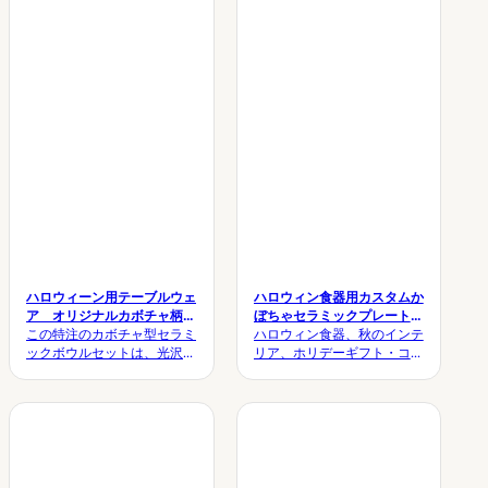
ブルセッティング、ホリデー
適です。当社は、包括的な大
プロモーション、ギフトコレ
量卸売およびプロ向けの
クション、カフェ、そしてお
OEM/ODMサービスを提供し
祝いのホームデコレーション
ています。
に最適なこれらのセラミック
プレートは、日常使いの利便
性を兼ね備えつつ、あらゆる
お祝いの場に温かみと魅力を
添えてくれます。.
ハロウィーン用テーブルウェ
ハロウィン食器用カスタムか
ア オリジナルカボチャ柄セ
ぼちゃセラミックプレートセ
ラミックボウルセット
この特注のカボチャ型セラミ
ット
ハロウィン食器、秋のインテ
ックボウルセットは、光沢の
リア、ホリデーギフト・コレ
あるオレンジ色のカボチャ型
クション、プライベートブラ
ボウルが数種類のサイズで揃
ンド・プロジェクトに最
っており、ハロウィーンの食
適。.
器、秋のダイニングコレクシ
ョン、ホリデーギフト、プラ
イベートブランド商品などに
最適です。.