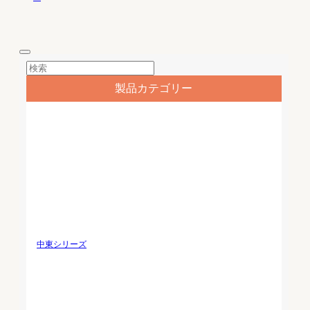
スタムホリデーディナーウェ
タムパーソナライズされた食
アメーカーQingfaセラミック
器メーカーQingfaセラミック
ス 製品名 雪片粒パターンセ
ス 製品名 ハイエンドの赤い
ラミックプレート/カスタム
結婚式のセラミック食器セッ
ホリデーディナーウェア 材
ト/カスタムパーソナライズ
質 高品質のセラミック/磁器
された食器 材質 高品質のセ
製品タイプ ディナープレー
ラミック/磁器 製品タイプ 食
製品カテゴリー
ト/デザートプレート...
器セット（プレート、ボウ
ル、カップ...
中東シリーズ