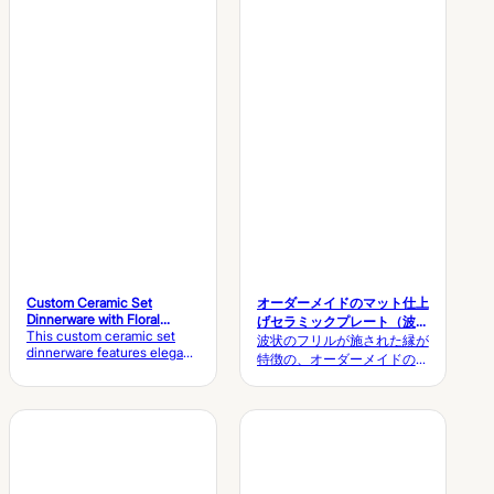
Custom Ceramic Set
オーダーメイドのマット仕上
Dinnerware with Floral
げセラミックプレート（波型
Design for Wholesale
This custom ceramic set
縁）食器 卸売り
波状のフリルが施された縁が
Tableware
dinnerware features elegant
特徴の、オーダーメイドのマ
floral patterns and warm
ット仕上げセラミックプレー
orange accents, ideal for
トで、食卓にオーガニックな
home dining, restaurants,
芸術性を添えてみませんか。
and hospitality use.Qingfa
エレガントで不規則なフリル
Ceramic provides
OEM/ODM customization
状の縁と、ほのかなハンマー
and reliable bulk production
仕上げの質感が特徴のこのプ
for global tableware brands.
レミアムストーンウェアコレ