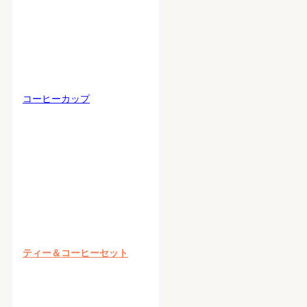
コーヒーカップ
ティー＆コーヒーセット