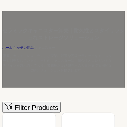
セラミックキャニスター卸売｜耐久性とスタイリッシ
ュなストレージソリューション
ホーム
/
キッチン用品
/
キャニスター
家庭、カフェ、レストラン、小売業に最適な高級セラミックキャニスタ
ーを卸売りしています。当社のキャニスターは、耐久性とエレガントな
デザインを兼ね備えており、業務用および卸売用の大量注文で実用的な
収納ソリューションを提供します。.