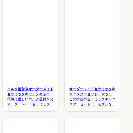
コルク蓋付きオーダーメイド
オーダーメイドセラミックキ
セラミックキッチンキャニス
ャニスターセット マット仕
ター、エンボス加工の容量表
環境に優しいコルク蓋付きの
上げの密閉式キッチン保存瓶
この特注のセラミックキャニ
示付き食品保存瓶
オーダーメイドセラミック製
（コーヒー用、蓋付き）
スターセットは、モダンなデ
キッチン用保存容器をご紹介
ザインと実用的な食品保存機
します。600mlのエンボス加
能を兼ね備えるよう設計され
工された目盛りが付いている
ています。高品質な高火度焼
ため、食品の保存に便利で
成セラミックで作られた各キ
す。大量卸売りやOEM/ODM
ャニスターは、滑らかなマッ