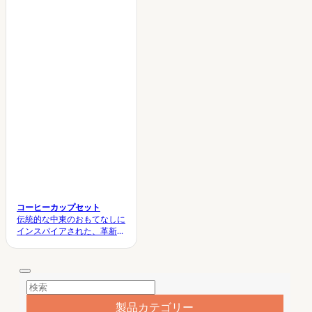
えるエレガントなコレクショ
適です。伝統的なデザインを
ンです。卸売プロジェクトに
基調とした模様と洗練された
最適で、OEM/ODMのカスタ
セラミックの質感が、卸売業
マイズサービスも提供してお
者やOEM/ODMバイヤー向け
り、色や柄、セットの組み合
に、上質なテーブルコーディ
わせをお客様のニーズに合わ
ネートを演出します。.
せて自由に調整することが可
能です。.
コーヒーカップセット
伝統的な中東のおもてなしに
インスパイアされた、革新的
なオールインワンサービング
デザインが特徴です。エンボ
ス加工を施したヤシの木セラ
ミックの職人技と、モダンな
一体型構造で、高級ティー＆
コーヒーサービス、ブティッ
製品カテゴリー