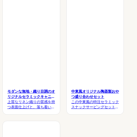
によるカスタマイズについて
ト仕上げが施されており、ぴ
は、今すぐお問い合わせくだ
ったりと閉まる蓋が、コーヒ
さい！
ー豆、お茶、砂糖、スパイ
ス、スナック、その他の乾燥
食品を湿気やほこりからしっ
かりと守ります。.
モダンな無地・織り目調のオ
中東風オリジナル陶器製おや
リジナルセラミックキャニス
つ盛り合わせセット
ターセット（まとめ買い用）
上質なリネン織りの質感を持
この中東風の特注セラミック
つ表面仕上げと、落ち着いた
スナックサービングセット
マット調のモランディカラー
は、中央のボウル、お揃いの
パレットを採用したこの特注
カップ、そして統一感のある
セラミックキャニスターセッ
トレイで構成されており、ナ
トは、どんなインテリアスタ
ツメヤシ、ナッツ、お菓子、
イルにも控えめな洗練さを添
あるいはコーヒーのお供に最