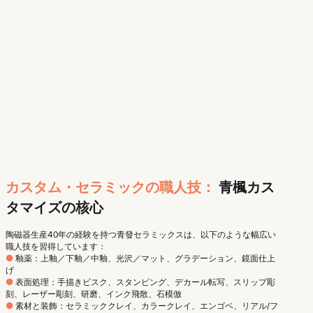
カスタム・セラミックの職人技：
青楓カス
タマイズの核心
陶磁器生産40年の経験を持つ青發セラミックスは、以下のような幅広い
職人技を習得しています：
●
釉薬：上釉／下釉／中釉、光沢／マット、グラデーション、鏡面仕上
げ
●
表面処理：手描きビスク、スタンピング、デカール転写、スリップ彫
刻、レーザー彫刻、研磨、インク飛散、石模倣
●
素材と装飾：セラミッククレイ、カラークレイ、エンゴベ、リアル/フ