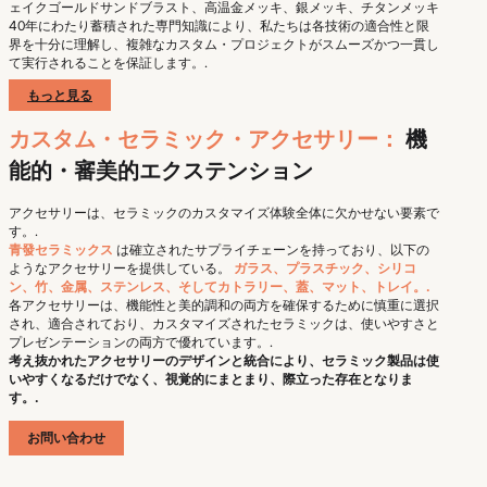
ェイクゴールドサンドブラスト、高温金メッキ、銀メッキ、チタンメッキ
40年にわたり蓄積された専門知識により、私たちは各技術の適合性と限
界を十分に理解し、複雑なカスタム・プロジェクトがスムーズかつ一貫し
て実行されることを保証します。.
もっと見る
カスタム・セラミック・アクセサリー：
機
能的・審美的エクステンション
アクセサリーは、セラミックのカスタマイズ体験全体に欠かせない要素で
す。.
青發セラミックス
は確立されたサプライチェーンを持っており、以下の
ようなアクセサリーを提供している。
ガラス、プラスチック、シリコ
ン、竹、金属、ステンレス、そしてカトラリー、蓋、マット、トレイ。.
各アクセサリーは、機能性と美的調和の両方を確保するために慎重に選択
され、適合されており、カスタマイズされたセラミックは、使いやすさと
プレゼンテーションの両方で優れています。.
考え抜かれたアクセサリーのデザインと統合により、セラミック製品は使
いやすくなるだけでなく、視覚的にまとまり、際立った存在となりま
す。.
お問い合わせ