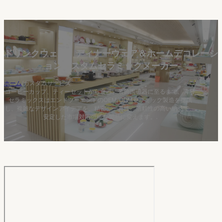
ドリンクウェア、ディナーウェア＆ホームデコレーシ
ョンカスタムセラミックメーカー
ホーム
/
カスタムサービス
コーヒーカップ、ティーセットから食器、装飾陶磁器に至るまで、青發
セラミックスはエンドツーエンドのOEM/ODMセラミック製造を提供
し、複雑なデザインアイデアを、精密、一貫性、信頼性の高い納品で、
安定した市場対応可能な製品に変えます。.