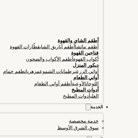
أطقم الشاي والقهوة
أطقم ماتشا
أطقم أباريق الشاي
قطّارات القهوة
فناجين القهوة
أكواب القهوة
أطقم الأكواب والصحون
ديكور المنزل
أواني الزرع
برطمانات الشموع
مزهريات
طقم حمام
أواني الطعام
اللوحات
الأوعية
أطقم أواني الطعام
أدوات المطبخ
العلب
أدوات المطبخ
الخدمة
خدمة مخصصة
سوق الشرق الأوسط