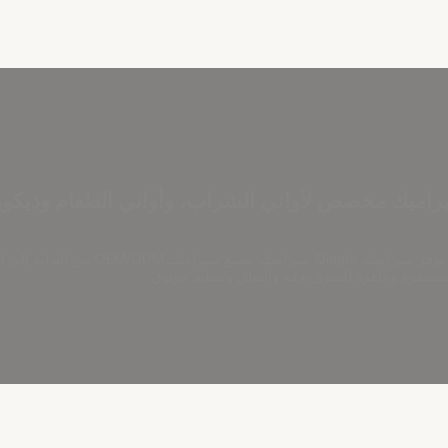
اميك مخصص لأواني الشراب، وأواني الطعام وديكور
من فناجين القهوة وأطقم الشاي إلى أواني الطعام والسيراميك المز
مستقرة وجاهزة للسوق بدقة واتساق وتسليم موثوق.