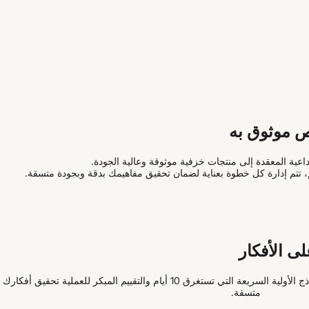
ص موثوق به
داعية المعقدة إلى منتجات خزفية موثوقة وعالية الجودة.
م، تتم إدارة كل خطوة بعناية لضمان تحقيق مفاهيمك بدقة وبجودة متسقة.
ى الأفكار
في سيراميك Qingfa، يبدأ كل مشروع بفهم عميق لاحتياجاتك. تضمن النماذج الأولية السريعة التي تستغرق 10 أيا
متسقة.