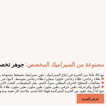
مصنوعة من السيراميك المخصص:
جوهر تخصي
مع 40 عامًا من الخبرة في إنتاج السيراميك، يتقن سيراميك تشينغفا مجموعة واسعة من الحرف اليدوية، بما في ذلك:
●
طلاء زجاجي: طلاء زجاجي علوي/ سفلي/ طلاء زجاجي متوسط، لامع/ غير لا
●
معالجات السطح: الخزف المطلي يدوياً، الختم، نقل الملصقات، النحت الانزلاق
●
المواد والزخرفة: طين خزفي، طين ملون، طين ملون، طين ملون، طلاء بالذه
تتيح لنا أربعة عقود من الخبرة المتراكمة فهمًا تامًا لمدى ملاءمة كل تقنية و
عرض المزيد