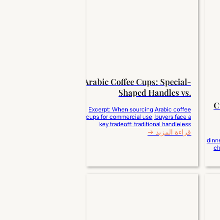
Arabic Coffee Cups: Special-
Shaped Handles vs.
Handleless Designs
C
Excerpt: When sourcing Arabic coffee
cups for commercial use, buyers face a
key tradeoff: traditional handleless
قراءة المزيد →
designs offer maximum stackability, lower
transit damage, and authentic cultural
dinne
appeal, while special-shaped handles
ch
provide superior thermal comfort and
glazes 
modern visual distinction. For high-
glazes
turnover hotels, reinforced handleless
zero p
cups reduce operational breakage; for
luxury branding and retail, ergonomic
delive
handles elevate…
formula