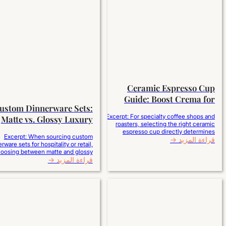
Ceramic Espresso Cup
Guide: Boost Crema for
ustom Dinnerware Sets:
Specialty Cafés
Excerpt: For specialty coffee shops and
Matte vs. Glossy Luxury
roasters, selecting the right ceramic
Finish Guide
espresso cup directly determines
Excerpt: When sourcing custom
قراءة المزيد →
espresso crema density, aroma retention,
rware sets for hospitality or retail,
and flavor balance. A curved, egg-shaped
oosing between matte and glossy
internal base prevents liquid turbulence
قراءة المزيد →
impacts durability and ROI. Glossy
to preserve the delicate lipid emulsion,
 offer superior scratch resistance,
while thick-walled porcelain absorbs and
orosity, and effortless cleaning for
holds the extraction temperature.
high-turnover dining. Matte glazes
Choosing high-fired, ergonomic ceramic
r a modern, premium aesthetic but
espresso cups wholesale elevates
require specialized satin-finish
sensory…
tions to prevent cutlery marks and
glaze wear. Evaluating glaze…