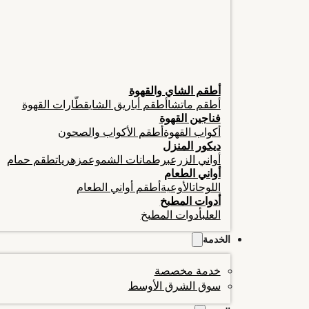
أطقم الشاي والقهوة
أطقم ماتشا
أطقم أباريق الشاي
قطّارات القهوة
فناجين القهوة
أكواب القهوة
أطقم الأكواب والصحون
ديكور المنزل
أواني الزرع
برطمانات الشموع
مزهريات
طقم حمام
أواني الطعام
اللوحات
الأوعية
أطقم أواني الطعام
أدوات المطبخ
العلب
أدوات المطبخ
الخدمة
خدمة مخصصة
سوق الشرق الأوسط