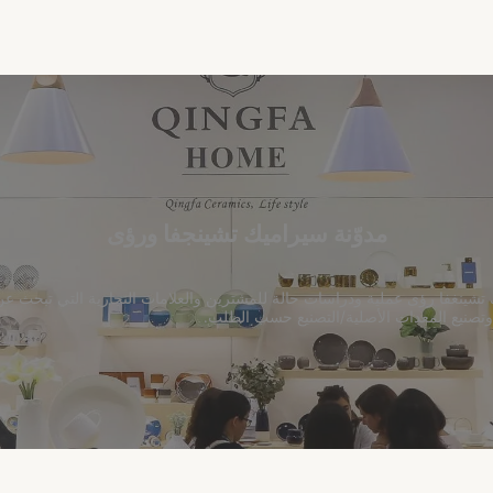
مدوّنة سيراميك تشينجفا ورؤى
 تشينغفا رؤى عملية ودراسات حالة للمشترين والعلامات التجارية التي تبحث 
 وتصنيع المعدات الأصلية/التصنيع حسب الطلب.