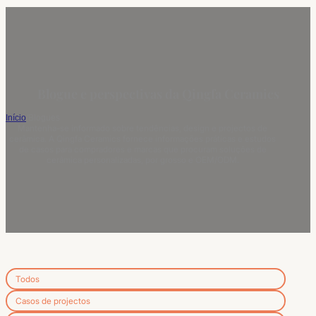
Blogue e perspectivas da Qingfa Ceramics
Início
/
Blogues
Mantenha-se informado sobre tendências, design e projectos de
cerâmica. A Qingfa Ceramics fornece informações práticas e estudos
de casos para compradores e marcas que procuram soluções de
cerâmica personalizadas, por grosso e OEM/ODM.
Todos
Casos de projectos