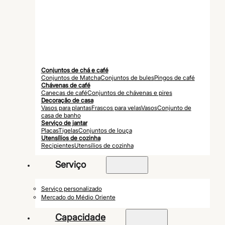
Conjuntos de chá e café
Conjuntos de Matcha
Conjuntos de bules
Pingos de café
Chávenas de café
Canecas de café
Conjuntos de chávenas e pires
Decoração de casa
Vasos para plantas
Frascos para velas
Vasos
Conjunto de
casa de banho
Serviço de jantar
Placas
Tigelas
Conjuntos de louça
Utensílios de cozinha
Recipientes
Utensílios de cozinha
Serviço
Serviço personalizado
Mercado do Médio Oriente
Capacidade