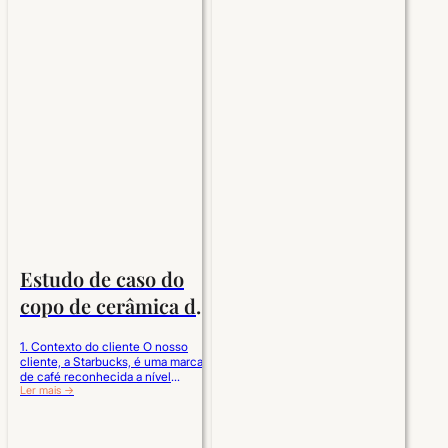
Estudo de caso do
copo de cerâmica de
parede dupla da
1. Contexto do cliente O nosso
Starbucks
cliente, a Starbucks, é uma marca
de café reconhecida a nível
mundial que opera milhares de
Ler mais →
lojas em vários países e regiões.
Com uma forte influência da marca
tanto no setor das bebidas como