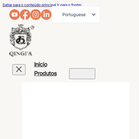
Saltar para o conteúdo principal
Ir para o footer
Portuguese
English
French
German
Arabic
Início
Russian
Produtos
Spanish
Japanese