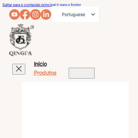
Saltar para o conteúdo principal
Ir para o footer
Portuguese
English
French
German
Arabic
Início
Russian
Produtos
Spanish
Japanese