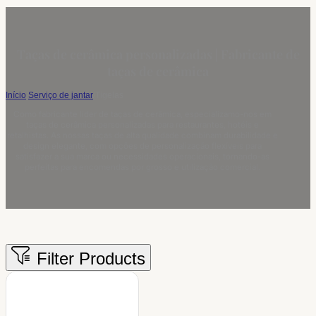
Taças de cerâmica personalizadas | Fabricante de
taças de cerâmica
Início
/
Serviço de jantar
/
Tigelas
Como fabricante líder de taças de cerâmica, especializamo-nos em
taças de cerâmica personalizadas para restaurantes, hotéis e
retalhistas. As nossas taças de alta qualidade combinam durabilidade e
design elegante, com opções de personalização flexíveis para
satisfazer a sua marca ou necessidades operacionais, tornando-as
perfeitas para encomendas por grosso e utilização comercial.