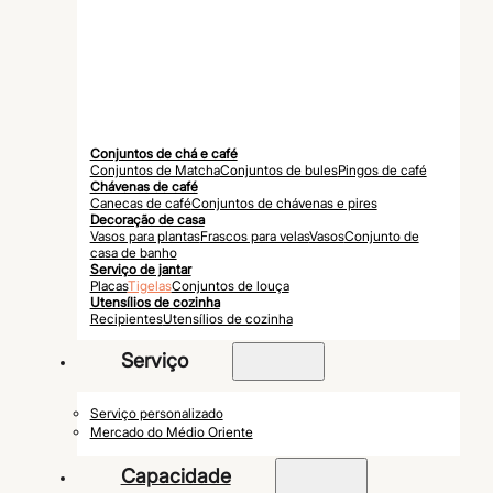
Conjuntos de chá e café
Conjuntos de Matcha
Conjuntos de bules
Pingos de café
Chávenas de café
Canecas de café
Conjuntos de chávenas e pires
Decoração de casa
Vasos para plantas
Frascos para velas
Vasos
Conjunto de
casa de banho
Serviço de jantar
Placas
Tigelas
Conjuntos de louça
Utensílios de cozinha
Recipientes
Utensílios de cozinha
Serviço
Serviço personalizado
Mercado do Médio Oriente
Capacidade