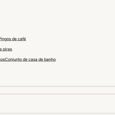
Pingos de café
e pires
sos
Conjunto de casa de banho