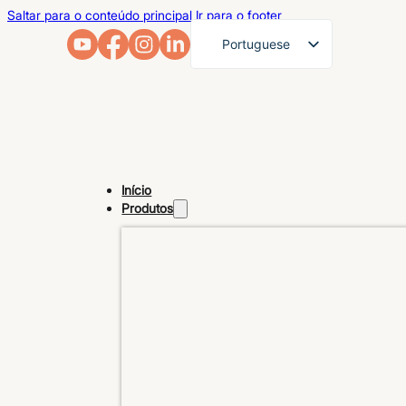
Saltar para o conteúdo principal
Ir para o footer
Portuguese
English
French
German
Arabic
Início
Russian
Produtos
Spanish
Japanese