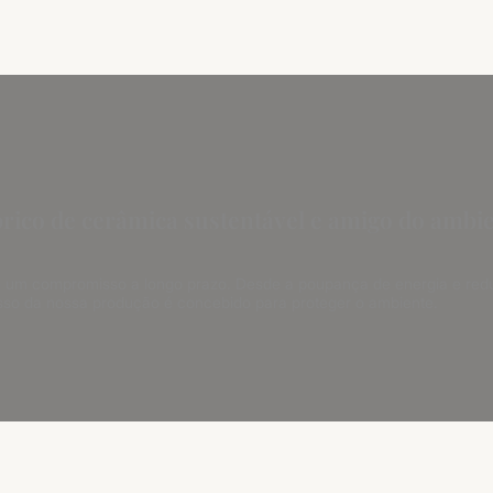
rico de cerâmica sustentável e amigo do ambi
 é um compromisso a longo prazo. Desde a poupança de energia e red
sso da nossa produção é concebido para proteger o ambiente.