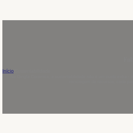
Fab
Início
/
Sustentabilidade
Na Qingfa Ceramics, a sustentabilidade não é um custo extra -
reciclagem de recursos, cada pa