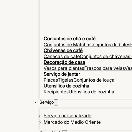
Conjuntos de chá e café
Conjuntos de Matcha
Conjuntos de bules
Chávenas de café
Canecas de café
Conjuntos de chávenas 
Decoração de casa
Vasos para plantas
Frascos para velas
Va
Serviço de jantar
Placas
Tigelas
Conjuntos de louça
Utensílios de cozinha
Recipientes
Utensílios de cozinha
Serviço
Serviço personalizado
Mercado do Médio Oriente