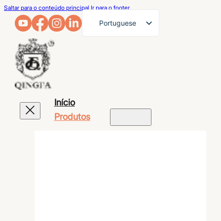
Saltar para o conteúdo principal
Ir para o footer
Portuguese
English
French
German
Arabic
Início
Russian
Produtos
Spanish
Japanese