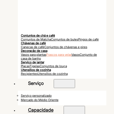
Conjuntos de chá e café
Conjuntos de Matcha
Conjuntos de bules
Pingos de café
Chávenas de café
Canecas de café
Conjuntos de chávenas e pires
Decoração de casa
Vasos para plantas
Frascos para velas
Vasos
Conjunto de
casa de banho
Serviço de jantar
Placas
Tigelas
Conjuntos de louça
Utensílios de cozinha
Recipientes
Utensílios de cozinha
Serviço
Serviço personalizado
Mercado do Médio Oriente
Capacidade