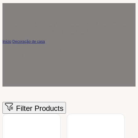
Frascos para velas personalizados | Frascos para
velas por atacado
Início
/
Decoração de casa
/
Frascos para velas
Fornecemos frascos para velas personalizados de alta qualidade,
adequados para casas, hotéis, restaurantes e empresas de retalho. Os
nossos frascos elegantes e duradouros estão disponíveis como
frascos para velas por atacado com opções de personalização flexíveis,
permitindo-lhe criar designs únicos que reflectem a sua marca e estilo.