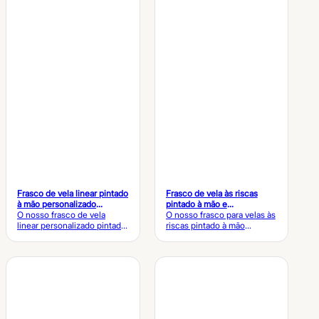
Frasco de vela linear pintado
Frasco de vela às riscas
à mão personalizado
pintado à mão e
Recipiente de vela em
O nosso frasco de vela
personalizado a granel
O nosso frasco para velas às
cerâmica minimalista
linear personalizado pintado
riscas pintado à mão
à mão apresenta obras de
combina arte moderna às
arte lineares limpas com um
riscas com artesanato em
acabamento cerâmico
cerâmica de primeira
refinado, perfeito para
qualidade, ideal para velas
colecções de velas
perfumadas, decoração de
modernas, decoração
estilo de vida e colecções
minimalista da casa e
de marcas personalizadas.
marcas de estilo de vida
Frasco para velas às riscas