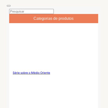
de cerâmica Material
Nome do produto Frasco de
Cerâmica / porcelana
vela de cerâmica nórdica /
Capacidade 6oz / 8oz / 10oz
Vaso de vela recortado
/ personalizado Design /
personalizado Material
Estilo...
Cerâmica/porcelana de alta
Categorias de produtos
qualidade Capacidade 6oz /
8oz / 10oz / personalizado...
Série sobre o Médio Oriente