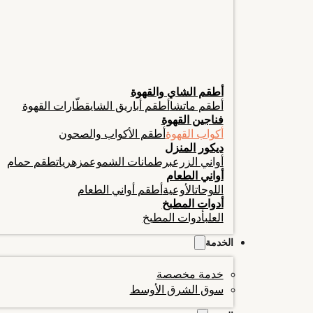
أطقم الشاي والقهوة
أطقم ماتشا
أطقم أباريق الشاي
قطّارات القهوة
فناجين القهوة
أكواب القهوة
أطقم الأكواب والصحون
ديكور المنزل
أواني الزرع
برطمانات الشموع
مزهريات
طقم حمام
أواني الطعام
اللوحات
الأوعية
أطقم أواني الطعام
أدوات المطبخ
العلب
أدوات المطبخ
الخدمة
خدمة مخصصة
سوق الشرق الأوسط