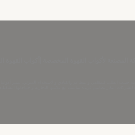
ة المصنعة لأكواب القهوة المخصصة |أكواب القهوة الس
حسب الطلب للمقاهي والمطاعم والفنادق والاستخدام المنزلي. تتميز أكوابنا با
شركات ابتكار تصاميم فريدة تتناسب مع علامتها التجارية واحتياجاتها التشغيلية