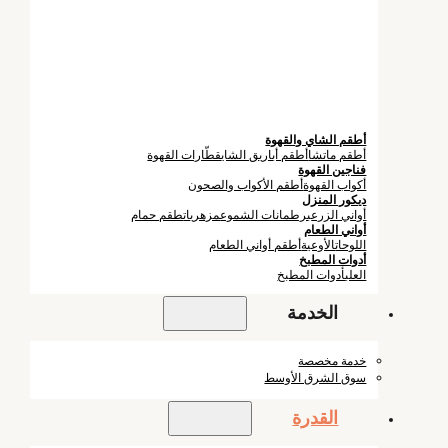
أطقم الشاي والقهوة
أطقم ماتشا
أطقم أباريق الشاي
قطّارات القهوة
فناجين القهوة
أكواب القهوة
أطقم الأكواب والصحون
ديكور المنزل
أواني الزرع
برطمانات الشموع
مزهريات
طقم حمام
أواني الطعام
اللوحات
الأوعية
أطقم أواني الطعام
أدوات المطبخ
العلب
أدوات المطبخ
الخدمة
خدمة مخصصة
سوق الشرق الأوسط
القدرة