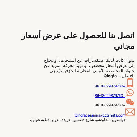
اتصل بنا للحصول على عرض أسعار
مجاني
سواء كانت لديك استفسارات عن المنتجات، أو تحتاج
إلى عرض أسعار مخصص، أو تريد معرفة المزيد عن
حلولنا المخصصة للأواني الفخارية الخزفية، يُرجى
الاتصال بـ Qingfa.
+86-18029879760
+86-18029879760
+86-18029879760
Qingfaceramic@czqingfa.com
قوانغدونغ، تشاوتشو، شارع فنغسين، قرية تيانزونغ، قطعة شينوي