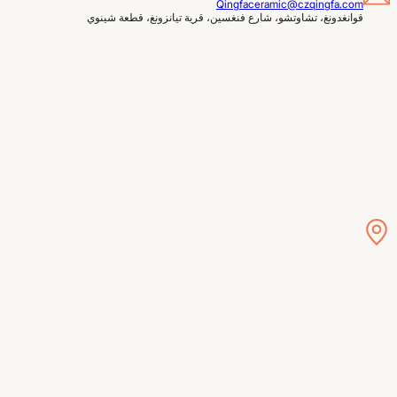
Qingfaceramic@czqingfa.com
قوانغدونغ، تشاوتشو، شارع فنغسين، قرية تيانزونغ، قطعة شينوي