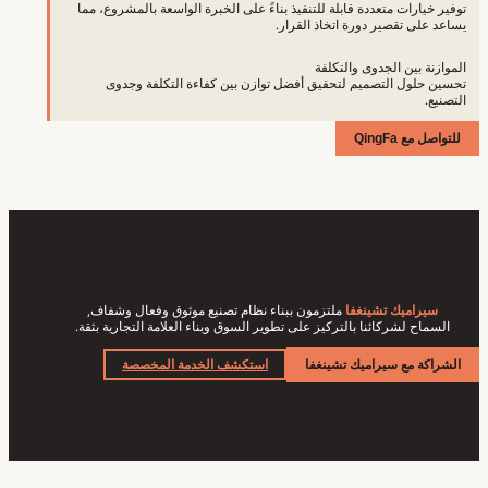
توفير خيارات متعددة قابلة للتنفيذ بناءً على الخبرة الواسعة بالمشروع، مما
يساعد على تقصير دورة اتخاذ القرار.
الموازنة بين الجدوى والتكلفة
تحسين حلول التصميم لتحقيق أفضل توازن بين كفاءة التكلفة وجدوى
التصنيع.
للتواصل مع QingFa
سيراميك تشينغفا
ملتزمون ببناء نظام تصنيع موثوق وفعال وشفاف,
السماح لشركائنا بالتركيز على تطوير السوق وبناء العلامة التجارية بثقة.
استكشف الخدمة المخصصة
الشراكة مع سيراميك تشينغفا