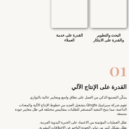
البحث والتطوير
القدرة على خدمة
والقدرة على الابتكار
العملاء
01
القدرة على الإنتاج الآلي
يمكّن التصنيع الذكي من العمل على نطاق واسع ومعايير عالية بالتوازي
تقوم شركة سيراميك Qingfa بتشغيل العديد من خطوط الإنتاج الآلية والمعدات
الداعمة، مما يتيح التنفيذ المستقر للطلبات بمقاييس مختلفة في ظل معايير جودة
متسقة.
تقلل العمليات المؤتمتة من الاعتماد على الخبرة اليدوية الفردية.
يقلل بشكل كبير من تباين الجودة الناجم عن الاختلافات البشرية.