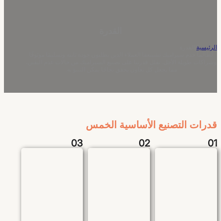
القدرة
الرئيسية
/
القدرة
لطالما خدم سيراميك تشينغفا العملاء الذين يطلبون جودة ثابتة وتسليمًا موثوقًا
وشراكات طويلة الأجل. تقلل قدرتنا على تصنيع السيراميك من حالات عدم اليقين،
مما يجعل كل تعاون يحقق نجاحًا يمكن التنبؤ به.
قدرات التصنيع الأساسية الخمس
03
02
01