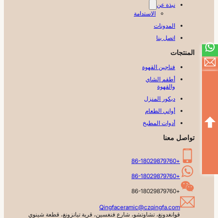
نبذة عن
الاستدامة
المدونات
اتصل بنا
المنتجات
فناجين القهوة
أطقم الشاي
والقهوة
ديكور المنزل
أواني الطعام
أدوات المطبخ
تواصل معنا
+86-18029879760
+86-18029879760
+86-18029879760
Qingfaceramic@czqingfa.com
قوانغدونغ، تشاوتشو، شارع فنغسين، قرية تيانزونغ، قطعة شينوي