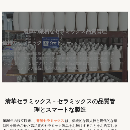
清華の厳格なセラミックス品質管理
信頼のセラミック・パートナー
ホーム
/
品質管理
清発窯業では、品質は単なる結果ではなく、原材料の選択から最終検査
に至るまで、すべての段階で守るべき約束です。当社の高度な生産、イ
ンテリジェントなモニタリング、3回の製品全数検査により、すべての
セラミック製品が最高の国際基準を満たしています。.
清華セラミックス - セラミックスの品質管
理とスマートな製造
1986年の設立以来、,
青發セラミックス
は、伝統的な職人技と現代的な革
新性を融合させた高品質のセラミック製品をお届けすることをお約束しま