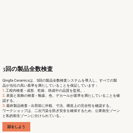
3回の製品全数検査
Qingfa Ceramicsは、3回の製品全数検査システムを導入し、すべての製
品が当社の高い基準を満たしていることを保証しています：
1.
工程内検査 - 成形、乾燥、焼成中の品質を監視。.
2.
表面と装飾の検査 - 釉薬、色、デカールが基準を満たしていることを確
認する。.
3.
最終製品検査 - 出荷前に外観、寸法、構造上の完全性を確認する。
ワークショップは、二次汚染を防ぎ安全を確保するため、公衆衛生ゾーン
と私的衛生ゾーンに分けられている。.
話をしよう