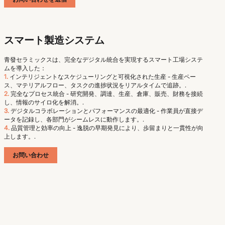
スマート製造システム
青發セラミックスは、完全なデジタル統合を実現するスマート工場システ
ムを導入した：
1.
インテリジェントなスケジューリングと可視化された生産 - 生産ペー
ス、マテリアルフロー、タスクの進捗状況をリアルタイムで追跡。.
2.
完全なプロセス統合 - 研究開発、調達、生産、倉庫、販売、財務を接続
し、情報のサイロ化を解消。.
3.
デジタルコラボレーションとパフォーマンスの最適化 - 作業員が直接デ
ータを記録し、各部門がシームレスに動作します。.
4.
品質管理と効率の向上 - 逸脱の早期発見により、歩留まりと一貫性が向
上します。.
お問い合わせ