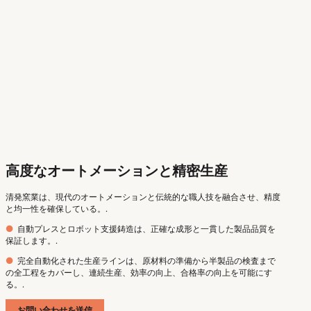
高度なオートメーションと精密生産
清発窯業は、現代のオートメーションと伝統的な職人技を融合させ、精度
と均一性を確保している。.
●
自動プレスとロボット支援鋳造は、正確な成形と一貫した製品品質を
保証します。.
●
完全自動化された生産ラインは、原材料の準備から半製品の検査まで
の全工程をカバーし、連続生産、効率の向上、合格率の向上を可能にす
る。.
お問い合わせを送信