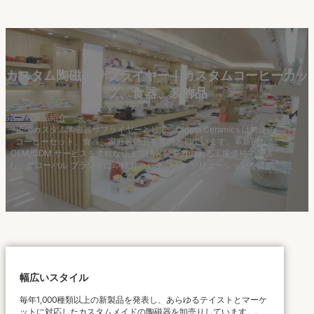
カスタム陶磁器サプライヤー｜カスタムコーヒーカッ
プ、食器、装飾品
ホーム
/
製品紹介
一流のカスタム陶磁器サプライヤーとして、Qingfa Ceramics は特注の
コーヒーセット、食器、家庭装飾品を専門としています。革新的な
OEM/ODM サービスを柔軟な注文方法と競争力のある工場価格で提供
し、グローバル ブランドに即戦力のセラミック ソリューションを提供
しています。.
幅広いスタイル
毎年1,000種類以上の新製品を発表し、あらゆるテイストとマーケ
ットに対応したカスタムメイドの陶磁器を卸売りしています。.