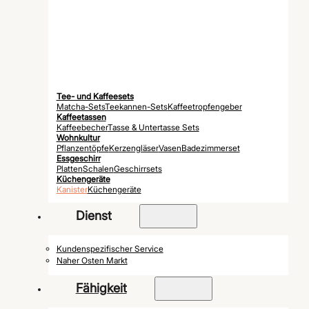
Tee- und Kaffeesets
Matcha-Sets
Teekannen-Sets
Kaffeetropfengeber
Kaffeetassen
Kaffeebecher
Tasse & Untertasse Sets
Wohnkultur
Pflanzentöpfe
Kerzengläser
Vasen
Badezimmerset
Essgeschirr
Platten
Schalen
Geschirrsets
Küchengeräte
Kanister
Küchengeräte
Dienst
Kundenspezifischer Service
Naher Osten Markt
Fähigkeit