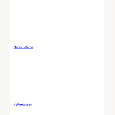
modernen integrierten
Struktur kombiniert. Es ist
ideal für luxuriösen Tee-
und Kaffeeservice,
Boutique-Gastronomie-
Einrichtungen und
hochwertige kulturelle
Geschenkkollektionen.
Custom Jujube Bowl Coffee
Cup Set Parameter Artikel
Technische Details...
Nahost-Reihe
Kaffeetassen