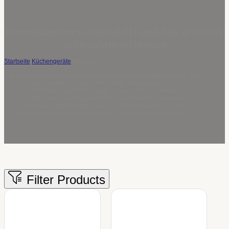
Keramikkanister Großhandel | Langlebige & stilvolle
Aufbewahrungslösungen
Startseite
/
Küchengeräte
/
Kanister
Wir bieten hochwertige Keramikkanister für den Großhandel an, die
sich perfekt für Haushalte, Cafés, Restaurants und
Einzelhandelsgeschäfte eignen. Unsere Kanister vereinen
Langlebigkeit und elegantes Design und bieten praktische
Aufbewahrungslösungen, die in Großbestellungen für den
kommerziellen Gebrauch und den Großhandel erhältlich sind.