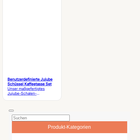
Sie eignet sich ideal für
Muster und die edle
Großhandelsprojekte und
Keramikoberfläche sorgen
bietet OEM-/ODM-
für eine hochwertige
Anpassungsdienste, mit
Tischpräsentation für
denen Sie Farben, Muster
Großhandels- sowie
und Set-Kombinationen
OEM-/ODM-Kunden.
ganz nach Ihren
Bedürfnissen gestalten
können.
Benutzerdefinierte Jujube
Schüssel Kaffeetasse Set
Unser maßgefertigtes
Jujube-Schalen-
Kaffeebecherset zeichnet
sich durch ein innovatives
All-in-One-Servierdesign
aus, das von der
traditionellen
Gastfreundschaft des
Nahen Ostens inspiriert ist
Produkt-Kategorien
und geprägte
Palmenkeramik mit einer