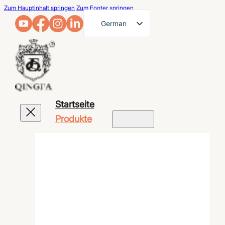
Zum Hauptinhalt springen
Zum Footer springen
German
English
French
Arabic
Russian
Startseite
Spanish
Produkte
Portuguese
Japanese