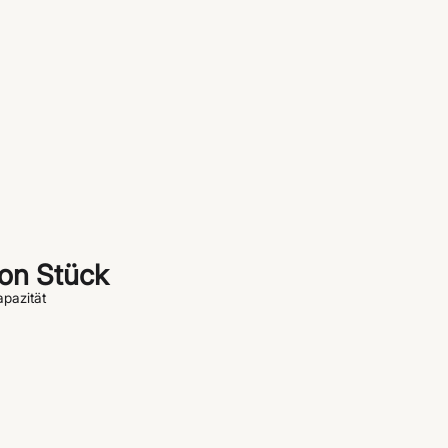
ion Stück
apazität