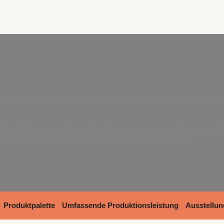
Führende Keramikfabrik & Lieferant in China
rtige Kaffeetassen, Essgeschirr, Wohnaccessoires und Küchenutensi
npassungen und Großhandelslösungen für globale Marken.
Produktpalette
Umfassende Produktionsleistung
Ausstellu