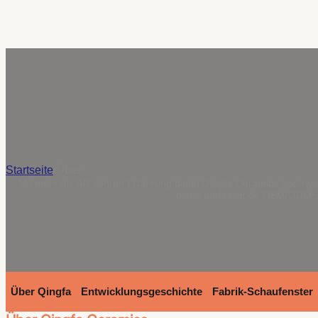
Startseite
/
Über
Mit mehr als 40 Jahren Erfahrung bietet Qingfa Ceramics hochwe
bietet umfassende OEM/ODM-A
Über Qingfa
Entwicklungsgeschichte
Fabrik-Schaufenster