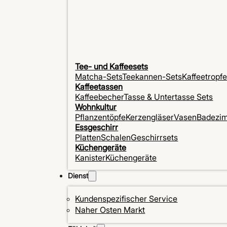
Tee- und Kaffeesets
Matcha-Sets
Teekannen-Sets
Kaffeetropf
Kaffeetassen
Kaffeebecher
Tasse & Untertasse Sets
Wohnkultur
Pflanzentöpfe
Kerzengläser
Vasen
Badezi
Essgeschirr
Platten
Schalen
Geschirrsets
Küchengeräte
Kanister
Küchengeräte
Dienst
Kundenspezifischer Service
Naher Osten Markt