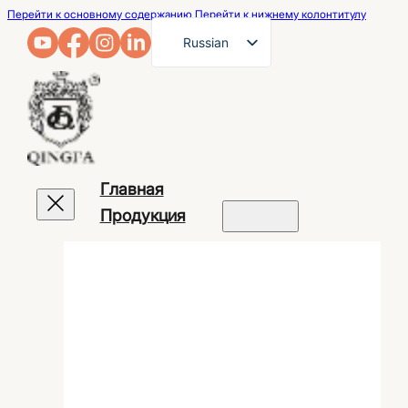
Перейти к основному содержанию
Перейти к нижнему колонтитулу
Russian
English
French
German
Arabic
Главная
Spanish
Продукция
Portuguese
Japanese