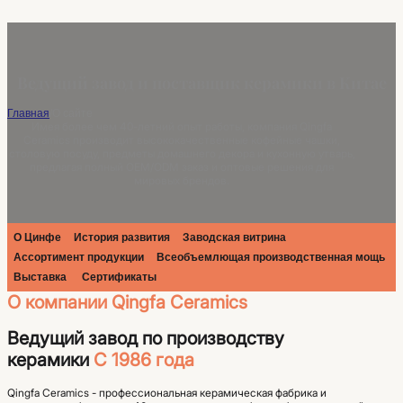
Ведущий завод и поставщик керамики в Китае
Главная
/
О сайте
Имея более чем 40-летний опыт работы, компания Qingfa
Ceramics производит высококачественные кофейные чашки,
столовую посуду, предметы домашнего декора и кухонную утварь,
предлагая полный OEM/ODM заказ и оптовые решения для
мировых брендов.
О Цинфе
История развития
Заводская витрина
Ассортимент продукции
Всеобъемлющая производственная мощь
Выставка
Сертификаты
О компании Qingfa Ceramics
Ведущий завод по производству
керамики
С 1986 года
Qingfa Ceramics - профессиональная керамическая фабрика и