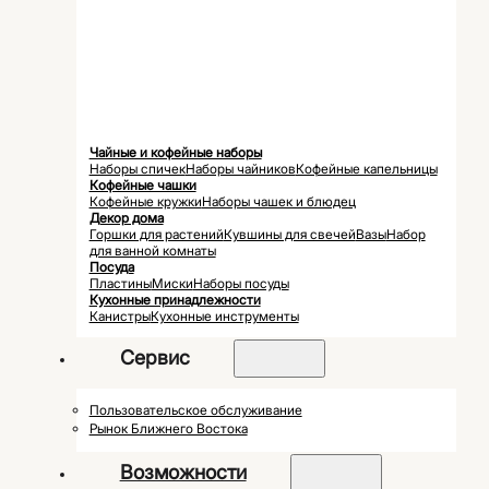
Чайные и кофейные наборы
Наборы спичек
Наборы чайников
Кофейные капельницы
Кофейные чашки
Кофейные кружки
Наборы чашек и блюдец
Декор дома
Горшки для растений
Кувшины для свечей
Вазы
Набор
для ванной комнаты
Посуда
Пластины
Миски
Наборы посуды
Кухонные принадлежности
Канистры
Кухонные инструменты
Сервис
Пользовательское обслуживание
Рынок Ближнего Востока
Возможности