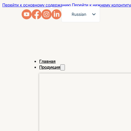
Перейти к основному содержанию
Перейти к нижнему колонтиту
Russian
English
French
German
Arabic
Главная
Spanish
Продукция
Portuguese
Japanese