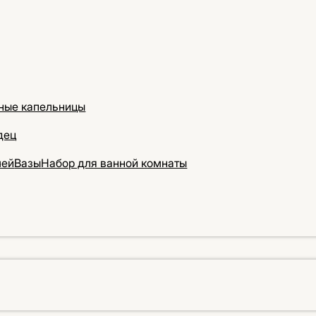
ные капельницы
дец
чей
Вазы
Набор для ванной комнаты