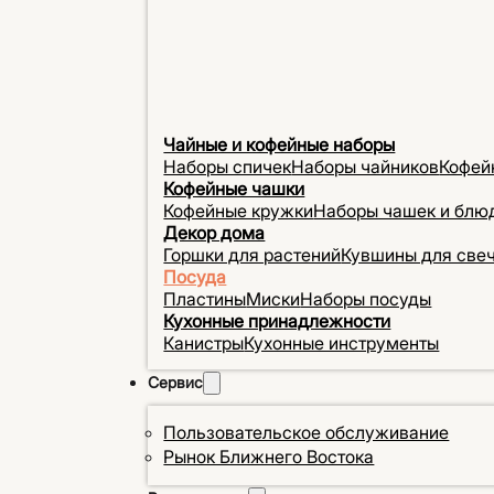
Чайные и кофейные наборы
Наборы спичек
Наборы чайников
Кофей
Кофейные чашки
Кофейные кружки
Наборы чашек и блю
Декор дома
Горшки для растений
Кувшины для све
Посуда
Пластины
Миски
Наборы посуды
Кухонные принадлежности
Канистры
Кухонные инструменты
Сервис
Пользовательское обслуживание
Рынок Ближнего Востока