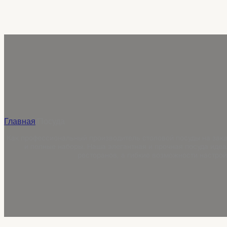
Главная
/
Посуда
Как профессиональный производитель столовой посуды на зака
и полные наборы. Наша элегантная и прочная посуда идеа
ресторанов, а гибкие возможности настрой