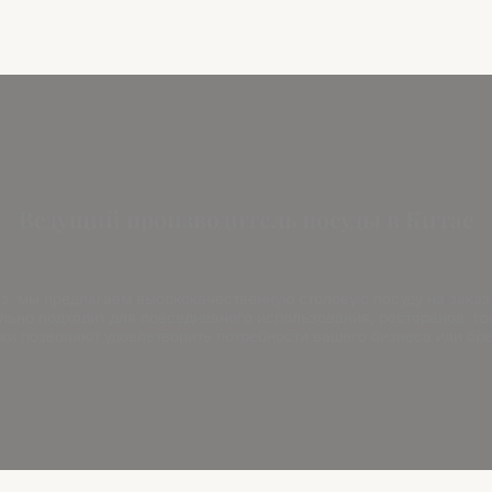
Ведущий производитель посуды в Китае
з, мы предлагаем высококачественную столовую посуду на заказ,
льно подходит для повседневного использования, ресторанов, г
ки позволяют удовлетворить потребности вашего бизнеса или бре