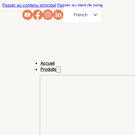
Passer au contenu principal
Passer au pied de page
French
English
German
Arabic
Russian
Accueil
Spanish
Produits
Portuguese
Japanese