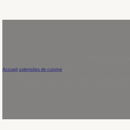
Boîtes en céram
Accueil
/
ustensiles de cuisine
/
Bidons
Nous proposons en gros des boîtes en céramique de qualité supérieur
combinent durabilité et design élégant, offrant des solutio