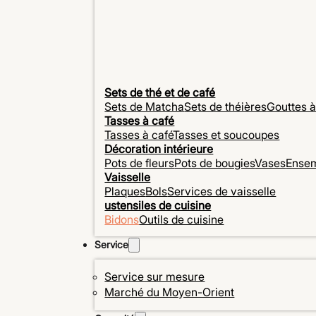
Sets de thé et de café
Sets de Matcha
Sets de théières
Gouttes à
Tasses à café
Tasses à café
Tasses et soucoupes
Décoration intérieure
Pots de fleurs
Pots de bougies
Vases
Ensem
Vaisselle
Plaques
Bols
Services de vaisselle
ustensiles de cuisine
Bidons
Outils de cuisine
Service
Service sur mesure
Marché du Moyen-Orient