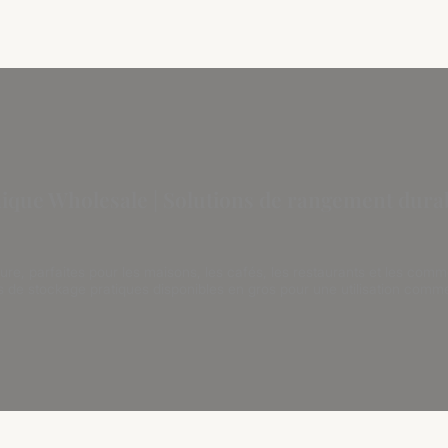
ique Wholesale | Solutions de rangement durab
e, parfaites pour les maisons, les cafés, les restaurants et les comm
ns de stockage pratiques disponibles en gros pour une utilisation comme