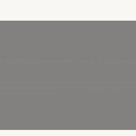
t de théière personnalisé | Set de théière en g
s conçus pour les cafés, les hôtels et la maison. Nos sets de haute qu
 gros avec des options de personnalisation flexibles pour répondre aux
ntreprise ou de votre marque.