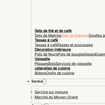
Sets de thé et de café
Sets de Matcha
Sets de théières
Gouttes à
Tasses à café
Tasses à café
Tasses et soucoupes
Décoration intérieure
Pots de fleurs
Pots de bougies
Vases
Ensem
Vaisselle
Plaques
Bols
Services de vaisselle
ustensiles de cuisine
Bidons
Outils de cuisine
Service
Service sur mesure
Marché du Moyen-Orient