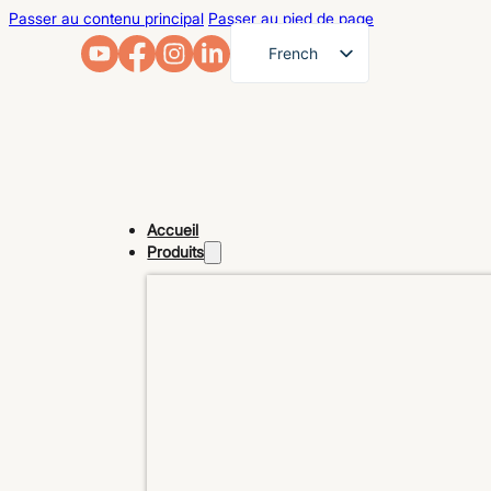
Passer au contenu principal
Passer au pied de page
French
English
German
Arabic
Russian
Accueil
Spanish
Produits
Portuguese
Japanese