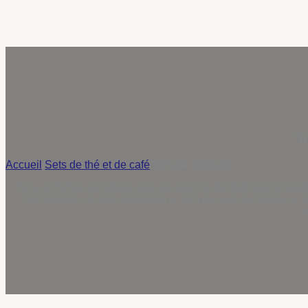
Se
Accueil
/
Sets de thé et de café
/
Sets de théières
Nous sommes spécialisés dans les services de théière personnalisé
fonctionnalité, et sont disponibles en tant que sets de théière en
e