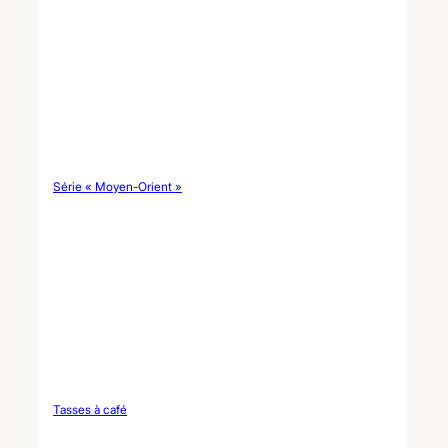
rayé sur mesure Article
Détails techniques Nom du
produit Ensemble
d'accessoires de salle de
bains en céramique rayée
peint à la main Matériau
Céramique renforcée haut
de gamme à haute densité /
Grès fin Finition Rayures
peintes à la main à
l'aquarelle par un artisan
Émail de surface…
Série « Moyen-Orient »
Tasses à café