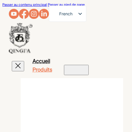
Passer au contenu principal
Passer au pied de page
French
English
German
Arabic
Russian
Accueil
Spanish
Produits
Portuguese
Japanese