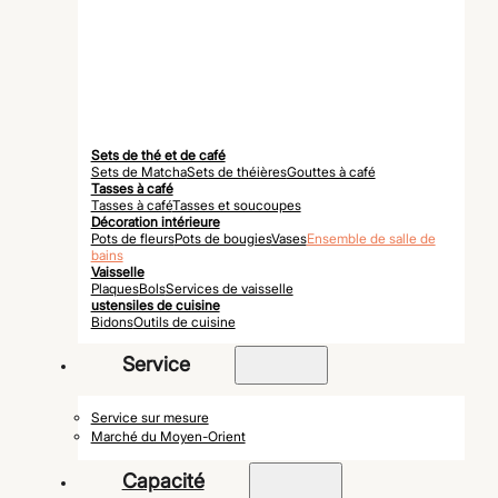
Sets de thé et de café
Sets de Matcha
Sets de théières
Gouttes à café
Tasses à café
Tasses à café
Tasses et soucoupes
Décoration intérieure
Pots de fleurs
Pots de bougies
Vases
Ensemble de salle de
bains
Vaisselle
Plaques
Bols
Services de vaisselle
ustensiles de cuisine
Bidons
Outils de cuisine
Service
Service sur mesure
Marché du Moyen-Orient
Capacité