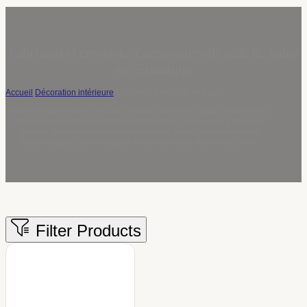
Fabricant et grossiste d'accessoires de salle de bains
en céramique
Accueil
/
Décoration intérieure
/
Ensembles de salle de bains
Nos lots d'accessoires de salle de bains vendus en gros comprennent
des porte-savons, des distributeurs de savon, des verres à brosse à
dents et d'autres articles indispensables, alliant fonctionnalité et
design élégant pour s'adapter à tous les styles de salle de bains.