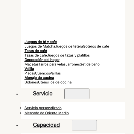
Juegos de té y café
Juegos de Matcha
Juegos de tetera
Goteros de café
Tazas de café
Tazas de café
Juegos de tazas y platillos
Decoración del hogar
Macetas
Tarros para velas
Jarrones
Set de baño
Vajilla
Placas
Cuencos
Vajillas
Menaje de cocina
Bidones
Utensilios de cocina
Servicio
Servicio personalizado
Mercado de Oriente Medio
Capacidad