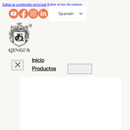
Saltar al contenido principal
Saltar al pie de página
Spanish
English
French
German
Arabic
Inicio
Russian
Productos
Portuguese
Japanese