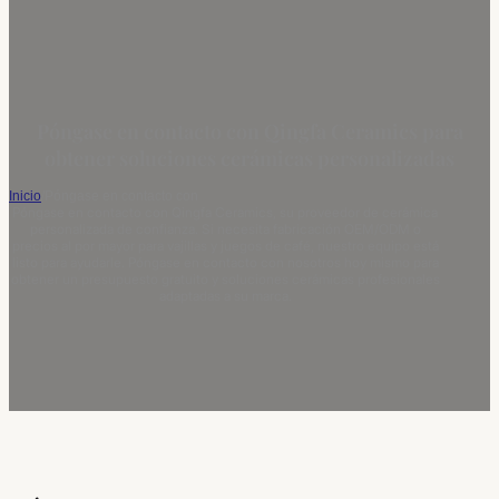
Póngase en contacto con Qingfa Ceramics para
obtener soluciones cerámicas personalizadas
Inicio
/
Póngase en contacto con
Póngase en contacto con Qingfa Ceramics, su proveedor de cerámica
personalizada de confianza. Si necesita fabricación OEM/ODM o
precios al por mayor para vajillas y juegos de café, nuestro equipo está
listo para ayudarle. Póngase en contacto con nosotros hoy mismo para
obtener un presupuesto gratuito y soluciones cerámicas profesionales
adaptadas a su marca.