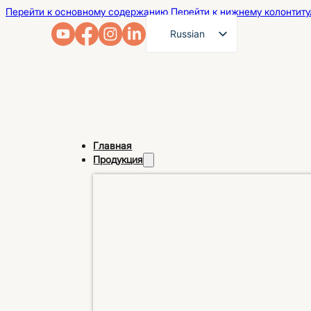
Перейти к основному содержанию
Перейти к нижнему колонтиту
Russian
English
French
German
Arabic
Главная
Spanish
Продукция
Portuguese
Japanese