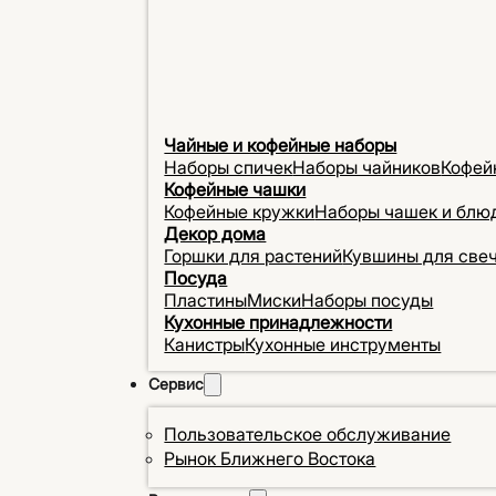
Чайные и кофейные наборы
Наборы спичек
Наборы чайников
Кофей
Кофейные чашки
Кофейные кружки
Наборы чашек и блю
Декор дома
Горшки для растений
Кувшины для све
Посуда
Пластины
Миски
Наборы посуды
Кухонные принадлежности
Канистры
Кухонные инструменты
Сервис
Пользовательское обслуживание
Рынок Ближнего Востока