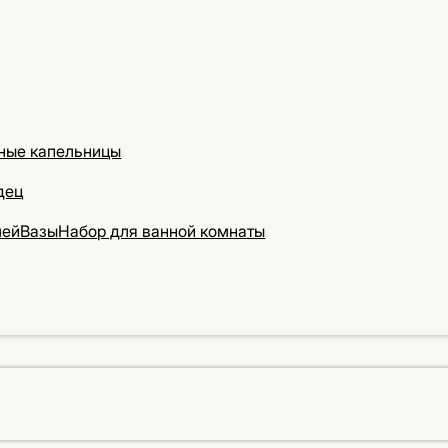
ные капельницы
дец
чей
Вазы
Набор для ванной комнаты