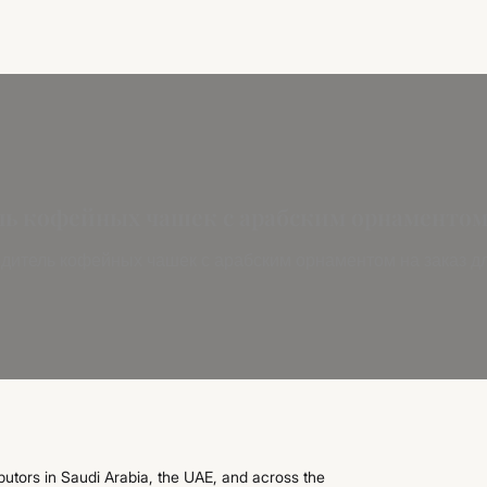
ль кофейных чашек с арабским орнаментом
одитель кофейных чашек с арабским орнаментом на заказ д
butors in Saudi Arabia, the UAE, and across the