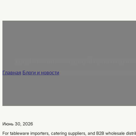
Qingfa Ceramic: ведущий производите
Главная
/
Блоги и новости
/
Qingfa Ceramic: ведущий произв
Июнь 30, 2026
For tableware importers, catering suppliers, and B2B wholesale distri