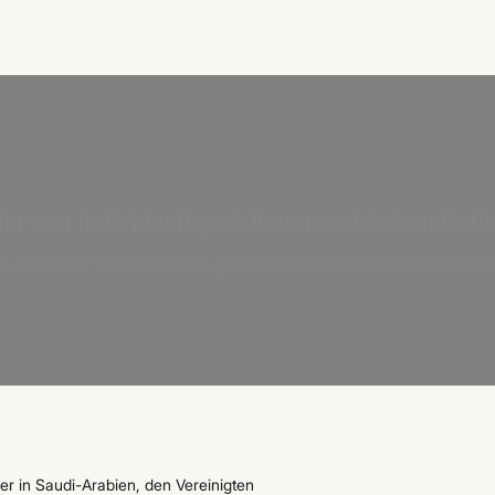
er von individuell gestalteten arabischen Kaf
 Hersteller von individuell gestalteten arabischen Kaffeetass
er in Saudi-Arabien, den Vereinigten