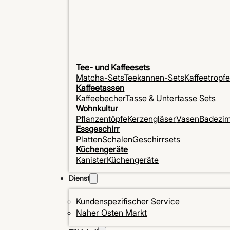
Tee- und Kaffeesets
Matcha-Sets
Teekannen-Sets
Kaffeetropf
Kaffeetassen
Kaffeebecher
Tasse & Untertasse Sets
Wohnkultur
Pflanzentöpfe
Kerzengläser
Vasen
Badezi
Essgeschirr
Platten
Schalen
Geschirrsets
Küchengeräte
Kanister
Küchengeräte
Dienst
Kundenspezifischer Service
Naher Osten Markt