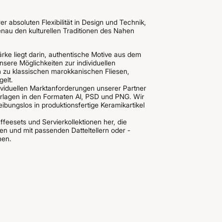
 absoluten Flexibilität in Design und Technik,
enau den kulturellen Traditionen des Nahen
rke liegt darin, authentische Motive aus dem
nsere Möglichkeiten zur individuellen
hin zu klassischen marokkanischen Fliesen,
gelt.
viduellen Marktanforderungen unserer Partner
Vorlagen in den Formaten AI, PSD und PNG. Wir
bungslos in produktionsfertige Keramikartikel
affeesets und Servierkollektionen her, die
en und mit passenden Datteltellern oder -
nen.