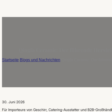
Qingfa Ceramic: Der führende Herstell
Startseite
/
Blogs und Nachrichten
/
Qingfa Ceramic: Der führende
30. Juni 2026
Für Importeure von Geschirr, Catering-Ausstatter und B2B-Großhändl